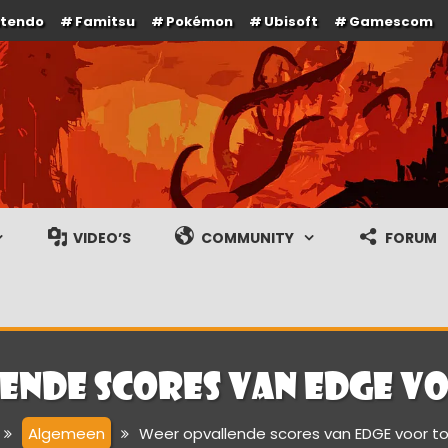
ntendo
Famitsu
Pokémon
Ubisoft
Gamescom
e en gameplay streams
VIDEO’S
COMMUNITY
FORUM
ende scores van EDGE v
Algemeen
Weer opvallende scores van EDGE voor 