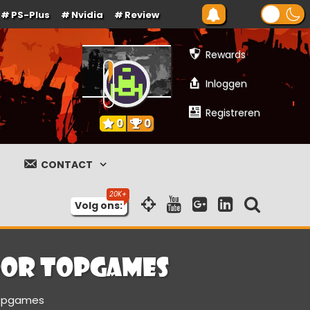
PS-Plus
Nvidia
Review
Rewards
Inloggen
Registreren
0
0
CONTACT
Volg ons:
oor topgames
topgames