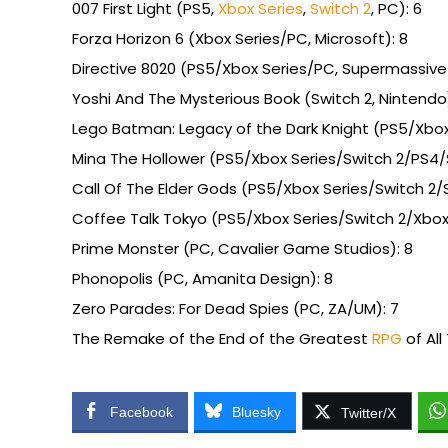
007 First Light (PS5,
Xbox Series
,
Switch 2
, PC): 6
Forza Horizon 6 (Xbox Series/PC, Microsoft): 8
Directive 8020 (PS5/Xbox Series/PC, Supermassiv
Yoshi And The Mysterious Book (Switch 2, Nintendo)
Lego Batman: Legacy of the Dark Knight (PS5/Xbox
Mina The Hollower (PS5/Xbox Series/Switch 2/PS4
Call Of The Elder Gods (PS5/Xbox Series/Switch 2/
Coffee Talk Tokyo (PS5/Xbox Series/Switch 2/Xbo
Prime Monster (PC, Cavalier Game Studios): 8
Phonopolis (PC, Amanita Design): 8
Zero Parades: For Dead Spies (PC, ZA/UM): 7
The Remake of the End of the Greatest
RPG
of All
Facebook
Bluesky
Twitter/X