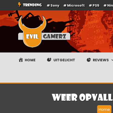
Ga
TRENDING
Sony
Microsoft
PS5
Ni
naar
de
inhoud
Evilgamerz
Het meest interessante game nieuws, reviews, coverag
HOME
UITGELICHT
REVIEWS
Weer opvall
Home