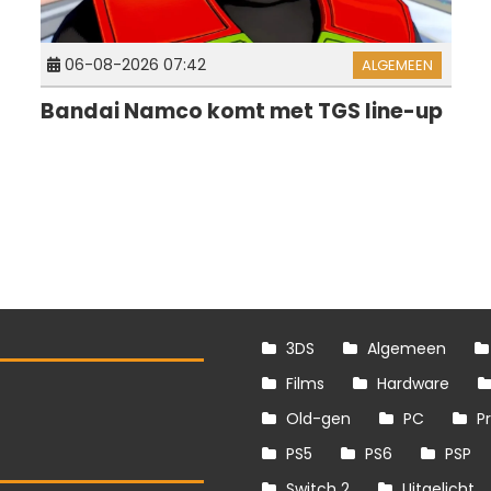
06-08-2026 07:42
ALGEMEEN
Bandai Namco komt met TGS line-up
3DS
Algemeen
Films
Hardware
Old-gen
PC
P
PS5
PS6
PSP
Switch 2
Uitgelicht