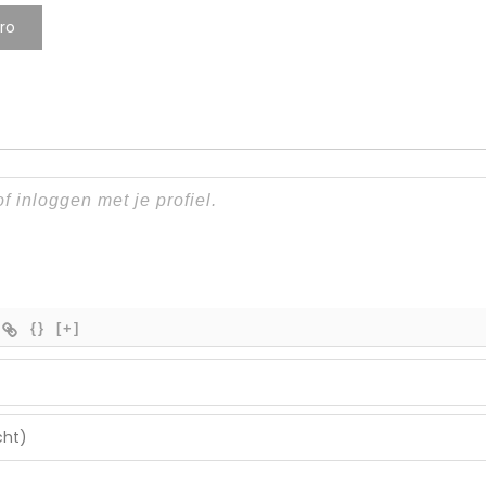
ro
{}
[+]