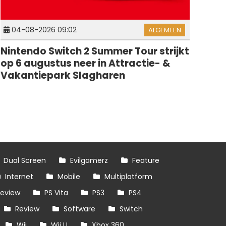
04-08-2026 09:02
ALGEMEEN
Nintendo Switch 2 Summer Tour strijkt
op 6 augustus neer in Attractie- &
Vakantiepark Slagharen
Dual Screen
Evilgamerz
Feature
Internet
Mobile
Multiplatform
review
PS Vita
PS3
PS4
Review
Software
Switch
Wii
Wii U
Xbox 360