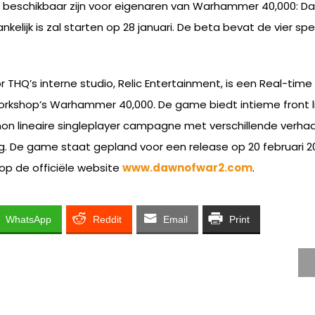
 beschikbaar zijn voor eigenaren van Warhammer 40,000: Daw
elijk is zal starten op 28 januari. De beta bevat de vier spe
 THQ’s interne studio, Relic Entertainment, is een Real-time
rkshop’s Warhammer 40,000. De game biedt intieme front li
on lineaire singleplayer campagne met verschillende verhaa
ing. De game staat gepland voor een release op 20 februari 
op de officiële website
www.dawnofwar2.com
.
WhatsApp
Reddit
Email
Print