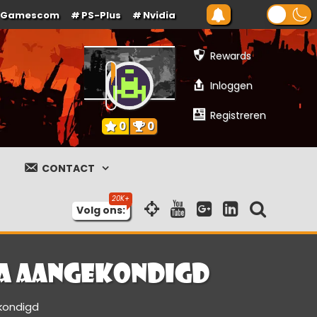
Gamescom
PS-Plus
Nvidia
Rewards
Inloggen
Registreren
0
0
CONTACT
Volg ons:
ta aangekondigd
kondigd