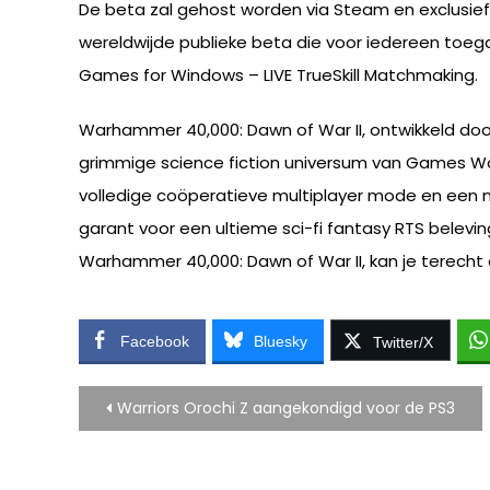
De beta zal gehost worden via Steam en exclusief
wereldwijde publieke beta die voor iedereen toegank
Games for Windows – LIVE TrueSkill Matchmaking.
Warhammer 40,000: Dawn of War II, ontwikkeld door
grimmige science fiction universum van Games Wo
volledige coöperatieve multiplayer mode en een n
garant voor een ultieme sci-fi fantasy RTS belev
Warhammer 40,000: Dawn of War II, kan je terecht 
Facebook
Bluesky
Twitter/X
Bericht
Warriors Orochi Z aangekondigd voor de PS3
navigatie