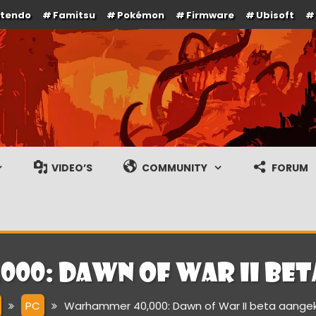
ntendo
Famitsu
Pokémon
Firmware
Ubisoft
e en gameplay streams
VIDEO’S
COMMUNITY
FORUM
00: Dawn of War II be
PC
Warhammer 40,000: Dawn of War II beta aange