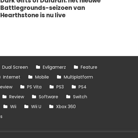
Dark Gifts of Dalaran: het nieuwe
Battlegrounds-seizoen van
Hearthstone is nu live
Dual Screen
Evilgamerz
Feature
Internet
Mobile
Multiplatform
review
PS Vita
PS3
PS4
Review
Software
Switch
Wii
Wii U
Xbox 360
es