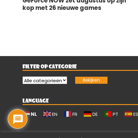
GeForce NOW zet augustus op zijn
kop met 26 nieuwe games
FILTER OP CATEGORIE
LANGUAGE
NL
EN
FR
DE
PT
E