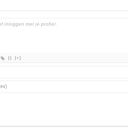
{}
[+]