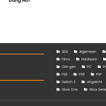
Dung Ho!
3DS
Algemeen
Films
Hardware
Old-gen
PC
P
PS5
PS6
PSP
Switch 2
Uitgelicht
S
Xbox One
Xbox Seri