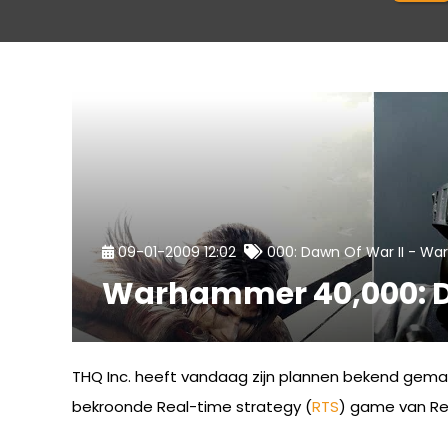
-
09-01-2009 12:02
000: Dawn Of War II
Wa
Warhammer 40,000: D
THQ Inc. heeft vandaag zijn plannen bekend gemaa
bekroonde Real-time strategy (
RTS
) game van Rel