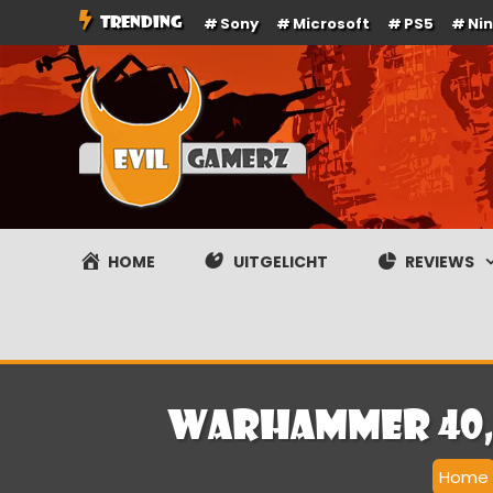
Ga
TRENDING
Sony
Microsoft
PS5
Ni
naar
de
inhoud
Evilgamerz
Het meest interessante game nieuws, reviews, coverag
HOME
UITGELICHT
REVIEWS
Warhammer 40,0
Home