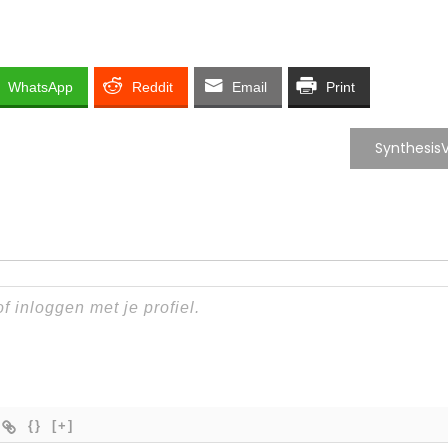
WhatsApp
Reddit
Email
Print
Synthesis
{}
[+]