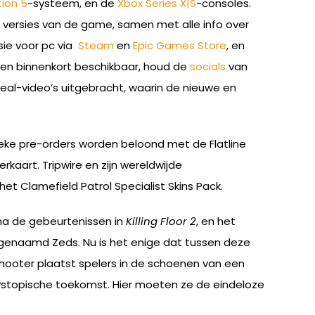
ion 5
-systeem, en de
Xbox Series X|S
-consoles.
e versies van de game, samen met alle info over
sie voor pc via
Steam
en
Epic Games Store
, en
omen binnenkort beschikbaar, houd de
socials
van
eveal-video’s uitgebracht, waarin de nieuwe en
sieke pre-orders worden beloond met de Flatline
rkaart. Tripwire en zijn wereldwijde
het Clamefield Patrol Specialist Skins Pack.
ar na de gebeurtenissen in
Killing Floor 2
, en het
genaamd Zeds. Nu is het enige dat tussen deze
Shooter plaatst spelers in de schoenen van een
 dystopische toekomst. Hier moeten ze de eindeloze