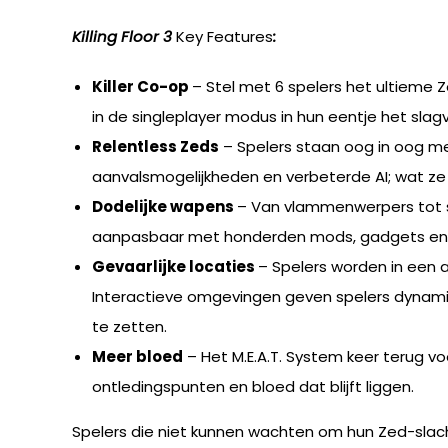
Killing Floor 3
Key Features
:
Killer Co-op
– Stel met 6 spelers het ultieme 
in de singleplayer modus in hun eentje het slag
Relentless Zeds
– Spelers staan oog in oog me
aanvalsmogelijkheden en verbeterde AI; wat ze s
Dodelijke wapens
– Van vlammenwerpers tot sh
aanpasbaar met honderden mods, gadgets en ski
Gevaarlijke locaties
– Spelers worden in een 
Interactieve omgevingen geven spelers dynamisc
te zetten.
Meer bloed
– Het M.E.A.T. System keer terug v
ontledingspunten en bloed dat blijft liggen.
Spelers die niet kunnen wachten om hun Zed-slach