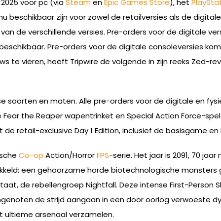
 2025 voor pc (via
Steam
en
Epic Games Store
), het
PlayStat
 beschikbaar zijn voor zowel de retailversies als de digital
van de verschillende versies. Pre-orders voor de digitale ver
u beschikbaar. Pre-orders voor de digitale consoleversies k
ws te vieren, heeft Tripwire de volgende in zijn reeks Zed-r
rse soorten en maten. Alle pre-orders voor de digitale en fy
de Fear the Reaper wapentrinket en Special Action Force-spele
de retail-exclusive Day 1 Edition, inclusief de basisgame en 
ische
Co-op
Action/Horror
FPS
-serie. Het jaar is 2091, 70 ja
wikkeld; een gehoorzame horde biotechnologische monsters 
at, de rebellengroep Nightfall. Deze intense First-Person 
teamgenoten de strijd aangaan in een door oorlog verwoeste
het ultieme arsenaal verzamelen.