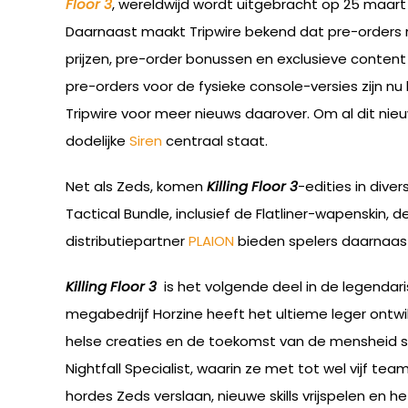
Floor 3
, wereldwijd wordt uitgebracht op 25 maart
Daarnaast maakt Tripwire bekend dat pre-orders nu
prijzen, pre-order bonussen en exclusieve content 
pre-orders voor de fysieke console-versies zijn n
Tripwire voor meer nieuws daarover. Om al dit nieu
dodelijke
Siren
centraal staat.
Net als Zeds, komen
Killing Floor 3
-edities in dive
Tactical Bundle, inclusief de Flatliner-wapenskin, 
distributiepartner
PLAION
bieden spelers daarnaast 
Killing Floor 3
is het volgende deel in de legendar
megabedrijf Horzine heeft het ultieme leger ont
helse creaties en de toekomst van de mensheid sta
Nightfall Specialist, waarin ze met tot wel vijf 
hordes Zeds verslaan, nieuwe skills vrijspelen en 