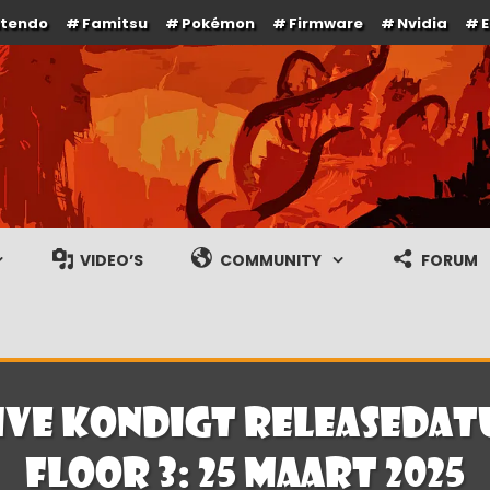
ntendo
Famitsu
Pokémon
Firmware
Nvidia
e en gameplay streams
VIDEO’S
COMMUNITY
FORUM
ve kondigt releasedat
Floor 3: 25 maart 2025