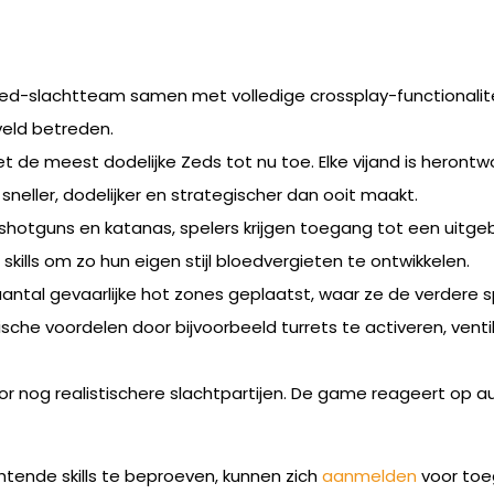
Zed-slachtteam samen met volledige crossplay-functionalitei
veld betreden.
t de meest dodelijke Zeds tot nu toe. Elke vijand is her
neller, dodelijker en strategischer dan ooit maakt.
otguns en katanas, spelers krijgen toegang tot een uitgeb
lls om zo hun eigen stijl bloedvergieten te ontwikkelen.
aantal gevaarlijke hot zones geplaatst, waar ze de verdere 
he voordelen door bijvoorbeeld turrets te activeren, ventil
oor nog realistischere slachtpartijen. De game reageert op 
tende skills te beproeven, kunnen zich
aanmelden
voor toe