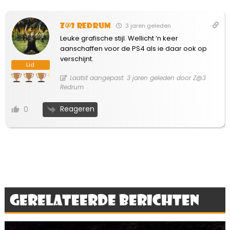
Z@3 Redrum
3 jaren geleden
Leuke grafische stijl. Wellicht ‘n keer
aanschaffen voor de PS4 als ie daar ook op
verschijnt.
Lid
Laatst aangepast: 3 jaren geleden door Z@3
Redrum
Reageren
0
Gerelateerde berichten