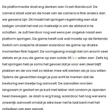
De platformactie doet erg denken aan Crash Bandicoot. De
camera staat vast en de hoek van de camera is flink anders dan
we gewend zijn. Dit maakt het springen regelmatig een stuk
lastiger omdat het niet zo makkelijk is om de afstand in te
schatten. Je zult hierdoor nog wel eens per ongeluk naast een
platform springen. De game heeft ook wat moeite op de Nintendo
Switch om soepel te draaien waardoor de game op drukke
momenten flink hapert. De vormgeving vraagt niet om enorm veel
details en je zou de game op een solide 30
fps
willen zien. Zelfs bij
het springen heb je soms het gevoel dat je voor een deel blijft
plakken en de vos niet zo lekker mee wilt werken als je zou willen.
Tijdens de gevechten begin je pas echt te merken dat de
besturing een beetje log aanvoelt. De aanvallen worden
langzaam in gestart en je kunt niet lekker vlot rondom je vijanden
heen bewegen. Je dash is erg traag, waardoor het nog wel eens
oneerlijk aanvoelt omdat je elke keer net te laat bent met het
ontwijken van een aanval.