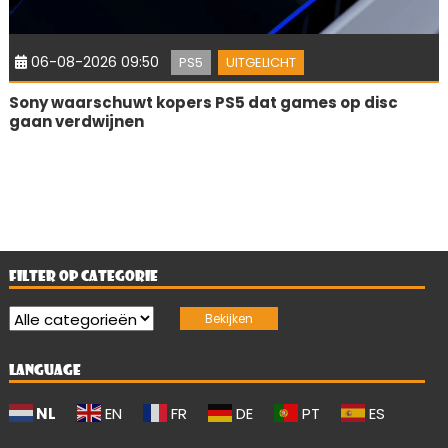
06-08-2026 09:50
PS5
UITGELICHT
Sony waarschuwt kopers PS5 dat games op disc
gaan verdwijnen
FILTER OP CATEGORIE
LANGUAGE
NL
EN
FR
DE
PT
ES