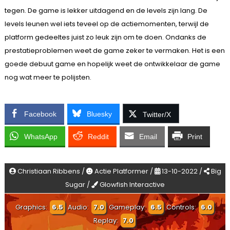
tegen. De game is lekker uitdagend en de levels zijn lang. De
levels leunen wel iets teveel op de actiemomenten, terwijl de
platform gedeeltes juist zo leuk zijn om te doen. Ondanks de
prestatieproblemen weet de game zeker te vermaken. Het is een
goede debuut game en hopelijk weet de ontwikkelaar de game
nog wat meer te polijsten.
Facebook
Bluesky
Twitter/X
WhatsApp
Reddit
Email
Print
Christiaan Ribbens /
Actie Platformer /
13-10-2022 /
Big
Sugar /
Glowfish Interactive
Graphics:
6.5
Audio:
7.0
Gameplay:
6.5
Controls:
6.0
Replay:
7.0