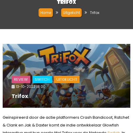
Trifox
Home
Uitgelicht
Trifox
REVIEW
SWITCH
UITGELICHT
13-10-2022 18:00
Trifox
Geïnspireerd door de actie platformers Crash Bandicoot, Ratchet
& Clank en Jak & Daxter komt de indie ontwikkelaar Glowfish
Interactive met hun eerste titel Trifox voor de Nintendo
Switch
. In