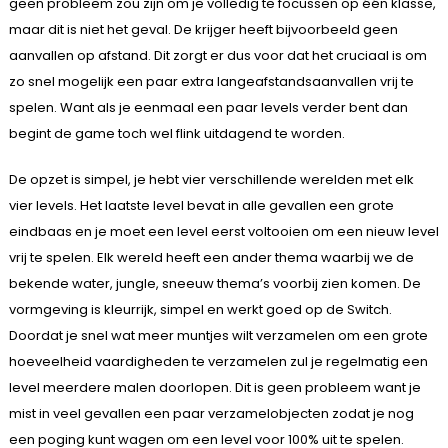
geen probleem zou zijn om je volledig te focussen op één klasse,
maar dit is niet het geval. De krijger heeft bijvoorbeeld geen
aanvallen op afstand. Dit zorgt er dus voor dat het cruciaal is om
zo snel mogelijk een paar extra langeafstandsaanvallen vrij te
spelen. Want als je eenmaal een paar levels verder bent dan
begint de game toch wel flink uitdagend te worden.
De opzet is simpel, je hebt vier verschillende werelden met elk
vier levels. Het laatste level bevat in alle gevallen een grote
eindbaas en je moet een level eerst voltooien om een nieuw level
vrij te spelen. Elk wereld heeft een ander thema waarbij we de
bekende water, jungle, sneeuw thema’s voorbij zien komen. De
vormgeving is kleurrijk, simpel en werkt goed op de Switch.
Doordat je snel wat meer muntjes wilt verzamelen om een grote
hoeveelheid vaardigheden te verzamelen zul je regelmatig een
level meerdere malen doorlopen. Dit is geen probleem want je
mist in veel gevallen een paar verzamelobjecten zodat je nog
een poging kunt wagen om een level voor 100% uit te spelen.