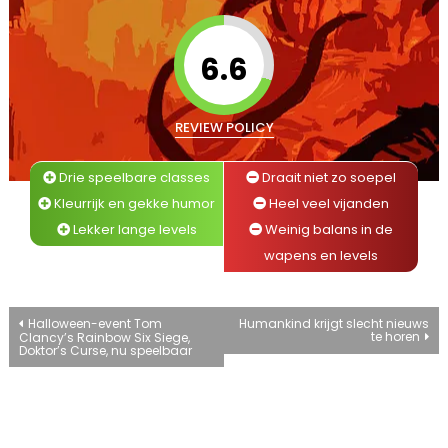
6.6
REVIEW POLICY
Drie speelbare classes
Draait niet zo soepel
Kleurrijk en gekke humor
Heel veel vijanden
Lekker lange levels
Weinig balans in de
wapens en levels
Bericht
Halloween-event Tom
Humankind krijgt slecht nieuws
te horen
Clancy’s Rainbow Six Siege,
Doktor’s Curse, nu speelbaar
navigatie