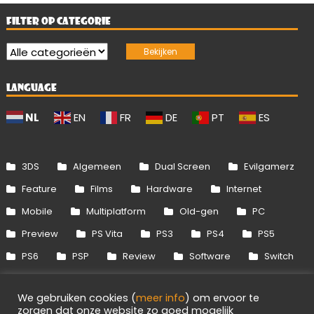
FILTER OP CATEGORIE
LANGUAGE
NL
EN
FR
DE
PT
ES
3DS
Algemeen
Dual Screen
Evilgamerz
Feature
Films
Hardware
Internet
Mobile
Multiplatform
Old-gen
PC
Preview
PS Vita
PS3
PS4
PS5
PS6
PSP
Review
Software
Switch
Switch 2
Uitgelicht
Wii
Wii U
We gebruiken cookies (
meer info
) om ervoor te
Xbox 360
Xbox One
Xbox Series
zorgen dat onze website zo goed mogelijk