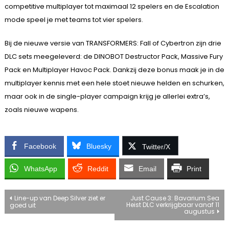
competitive multiplayer tot maximaal 12 spelers en de Escalation
mode speel je met teams tot vier spelers.
Bij de nieuwe versie van TRANSFORMERS: Fall of Cybertron zijn drie
DLC sets meegeleverd: de DINOBOT Destructor Pack, Massive Fury
Pack en Multiplayer Havoc Pack. Dankzij deze bonus maak je in de
multiplayer kennis met een hele stoet nieuwe helden en schurken,
maar ook in de single-player campaign krijg je allerlei extra’s,
zoals nieuwe wapens.
Facebook
Bluesky
Twitter/X
WhatsApp
Reddit
Email
Print
Bericht
Line-up van Deep Silver ziet er
Just Cause 3: Bavarium Sea
Heist DLC verkrijgbaar vanaf 11
goed uit
augustus
navigatie