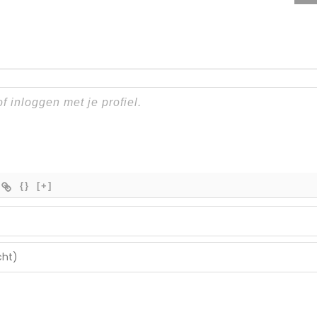
{}
[+]