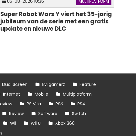
05-08-2026 10:36
MULTIPLATFORM
Super Robot Wars Y viert het 35-jarig
jubileum van de serie met een gratis
update en nieuwe DLC
Dual Screen
Evilgamerz
Feature
Internet
Mobile
Multiplatform
review
PS Vita
PS3
PS4
Review
Software
Switch
Wii
Wii U
Xbox 360
es