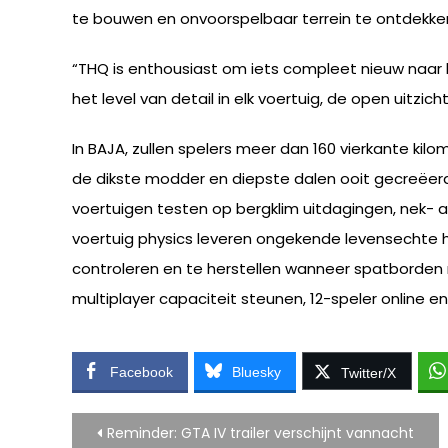
te bouwen en onvoorspelbaar terrein te ontdekke
“THQ is enthousiast om iets compleet nieuw naar 
het level van detail in elk voertuig, de open uitzi
In BAJA, zullen spelers meer dan 160 vierkante ki
de dikste modder en diepste dalen ooit gecreëerd.
voertuigen testen op bergklim uitdagingen, nek- a
voertuig physics leveren ongekende levensechte
controleren en te herstellen wanneer spatborden 
multiplayer capaciteit steunen, 12-speler online e
Facebook
Bluesky
Twitter/X
Bericht
Reminder: GTA IV trailer verschijnt vannacht