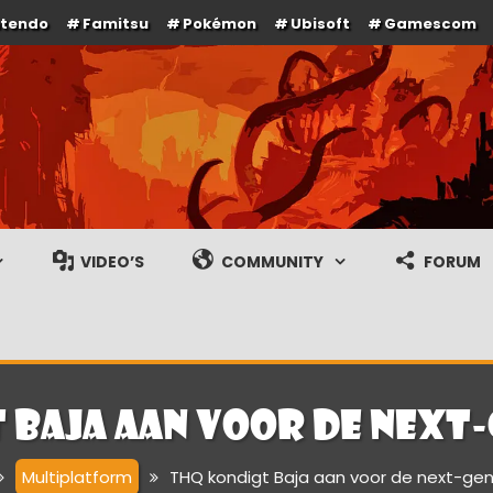
ntendo
Famitsu
Pokémon
Ubisoft
Gamescom
e en gameplay streams
VIDEO’S
COMMUNITY
FORUM
 Baja aan voor de next-
Multiplatform
THQ kondigt Baja aan voor de next-gen