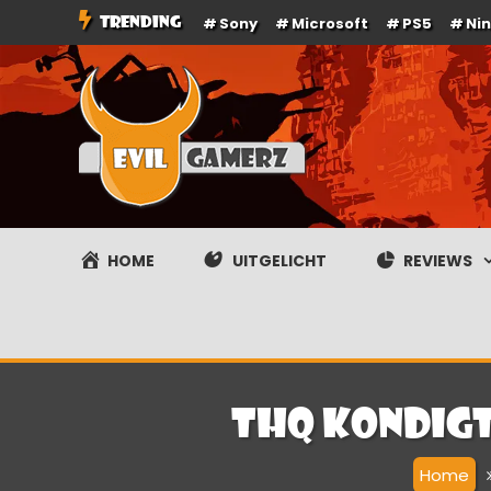
Ga
TRENDING
Sony
Microsoft
PS5
Ni
naar
de
inhoud
Evilgamerz
Het meest interessante game nieuws, reviews, coverag
HOME
UITGELICHT
REVIEWS
THQ kondigt
Home