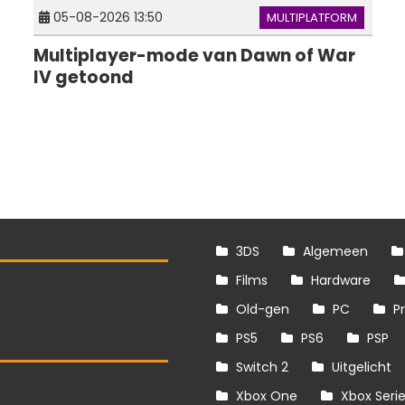
05-08-2026 13:50
MULTIPLATFORM
Multiplayer-mode van Dawn of War
IV getoond
3DS
Algemeen
Films
Hardware
Old-gen
PC
P
PS5
PS6
PSP
Switch 2
Uitgelicht
S
Xbox One
Xbox Seri