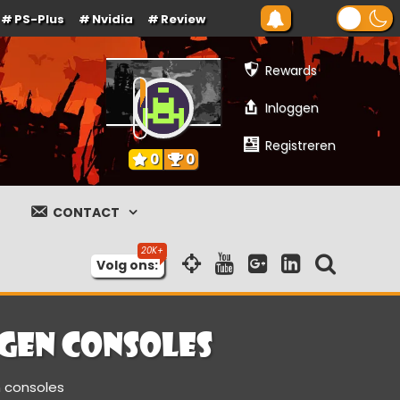
PS-Plus
Nvidia
Review
Rewards
Inloggen
Registreren
0
0
CONTACT
Volg ons:
gen consoles
 consoles