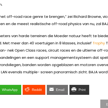
n.
het off-road race genre te brengen,” zei Richard Browne, v
chten en de meest realistische off-road physics van nu, zal BA
lometers van harde terreinen die Moeder natuur heeft te bied
 Met meer dan 40 voertuigen in 8 klasses, inclusief
Trophy
T
an- nek Open Class races, circuit races en de ultieme off-ro
 handelingen en een support managementsysteem dat speler
rondvliegen, banden worden opgeblazen en motoren oververhi
n LAN evenals multiple- screen panoramisch zicht. BAJA wordt
WhatsApp
Reddit
Email
Print