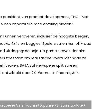
ice president van product development, THQ. “Met
JA een onparallelle race ervaring bieden.”
en kunnen veroveren, inclusief de hoogste bergen,
rucks, 4x4s en buggies. Spelers zullen hun off-road
ad uitdaging: de Baja. De game’s revolutionaire
s toestaat om realistische voertuigschade te
t raken. BAJA zal vier-speler split screen
 ontwikkeld door 2XL Games in Phoenix, Ariz.
Europese/Amerikaanse/Japanse PS-Store update