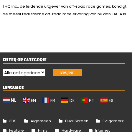
THQ Inc., de leidende uitgever van off-road race games, kondigt
de meest realistische off-road race ervaring van nu aan. BAJA is...
FILTER OP CATEGORIE
LANGUAGE
NL
EN
FR
DE
PT
ES
3DS
Algemeen
Dual Screen
Evilgamerz
Feature
Films
Hardware
Internet