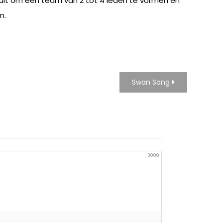
 uit om een team van 2 tot 4 leden te vormen en
n.
Swan Song
3000