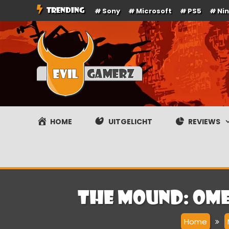
Ga
TRENDING
Sony
Microsoft
PS5
Ni
naar
de
inhoud
Evilgamerz
Het meest interessante game nieuws, reviews, coverag
HOME
UITGELICHT
REVIEWS
The Mound: Omen
Home