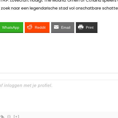
n H.P. Lovecraft nodigt The Mound: Omen of Cthulhu spelers
 zoek naar een legendarische stad vol onschatbare schatte
WhatsApp
Reddit
Email
Print
{}
[+]