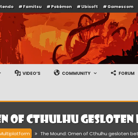
ntendo
Famitsu
Pokémon
Ubisoft
Gamescom
e en gameplay streams
VIDEO’S
COMMUNITY
FORUM
 of Cthulhu gesloten b
Multiplatform
The Mound: Omen of Cthulhu gesloten beta