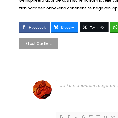
Geïnspireerd door de kosmische horror-novelle va
zich naar een onbekend continent te begeven, op
Facebook
Bluesky
Twitter/X
Bericht
Lost Castle 2
navigatie