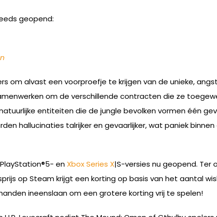
steeds geopend:
en
ers om alvast een voorproefje te krijgen van de unieke, an
samenwerken om de verschillende contracten die ze toegewe
tuurlijke entiteiten die de jungle bevolken vormen één geva
den hallucinaties talrijker en gevaarlijker, wat paniek binne
 PlayStation®5- en
Xbox Series X
|S-versies nu geopend. Ter 
rijs op Steam krijgt een korting op basis van het aantal wishl
anden ineenslaan om een grotere korting vrij te spelen!