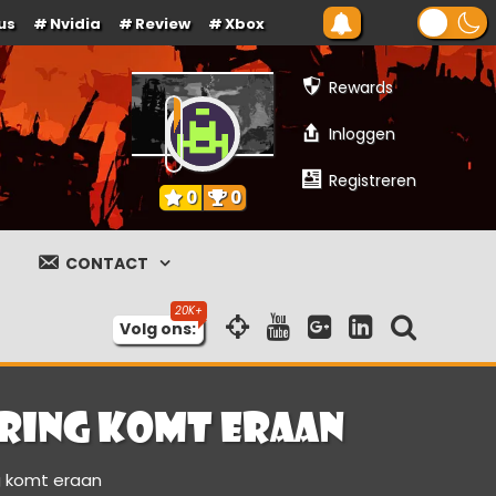
us
Nvidia
Review
Xbox
Rewards
Inloggen
Registreren
0
0
CONTACT
Volg ons:
ering komt eraan
g komt eraan