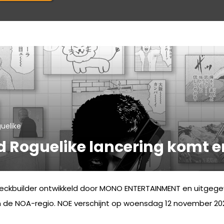
uelike
d Roguelike lancering komt 
deckbuilder ontwikkeld door MONO ENTERTAINMENT en uitgeg
n de NOA-regio. NOE verschijnt op woensdag 12 november 20