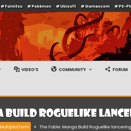
Famitsu
Pokémon
Ubisoft
Gamescom
PS-Pl
e en gameplay streams
VIDEO’S
COMMUNITY
FORUM
a Build Roguelike lanc
Multiplatform
The Fable: Manga Build Roguelike lancerin