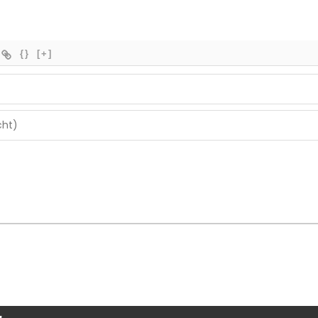
{}
[+]