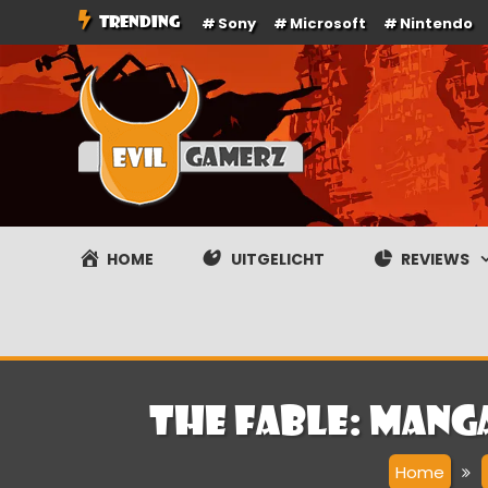
Ga
TRENDING
Sony
Microsoft
Nintendo
naar
de
inhoud
Evilgamerz
Het meest interessante game nieuws, reviews, coverag
HOME
UITGELICHT
REVIEWS
The Fable: Mang
Home