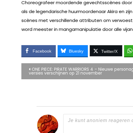
Choreografeer moordende gevechtsscènes door ma
als de legendarische huurmoordenaar Akira en zijn
scènes met verschillende attributen om verwoeste
word meester in mangamanipulatie door alle vijan
Facebook
Bluesky
Twitter/X
Bericht
ONE PIECE: PIRATE WARRIORS 4 – Nieuwe personag
versies verschijnen op 21 november
navigatie