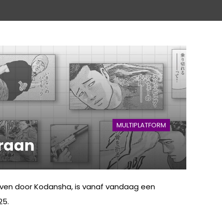
MULTIPLATFORM
eraan
even door Kodansha, is vanaf vandaag een
25.