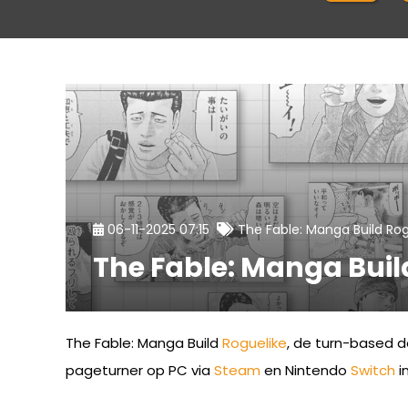
06-11-2025 07:15
The Fable: Manga Build Rog
The Fable: Manga Buil
The Fable: Manga Build
Roguelike
, de turn-based 
pageturner op PC via
Steam
en Nintendo
Switch
i