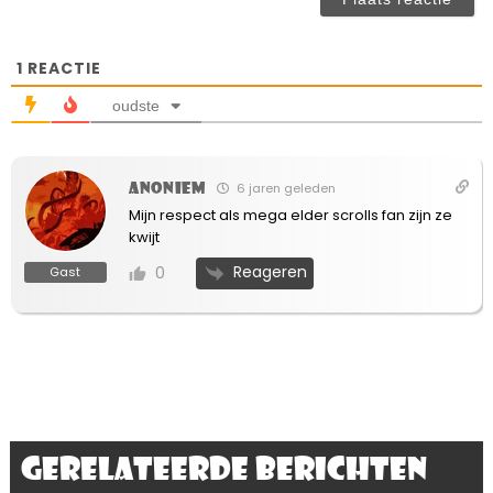
ve
1
REACTIE
oudste
Anoniem
6 jaren geleden
Mijn respect als mega elder scrolls fan zijn ze
kwijt
Reageren
0
Gast
Gerelateerde berichten