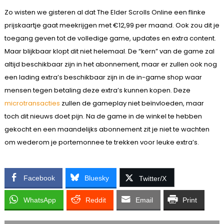
Zo wisten we gisteren al dat The Elder Scrolls Online een flinke
prijskaartje gaat meekrijgen met €12,99 per maand. Ook zou dit je
toegang geven tot de volledige game, updates en extra content.
Maar blijkbaar klopt dit niet helemaal. De “kern” van de game zal
altijd beschikbaar zijn in het abonnement, maar er zullen ook nog
een lading extra’s beschikbaar zijn in de in-game shop waar
mensen tegen betaling deze extra’s kunnen kopen. Deze
microtransacties
zullen de gameplay niet beïnvloeden, maar
toch dit nieuws doet pijn. Na de game in de winkel te hebben
gekocht en een maandelijks abonnement zit je niet te wachten
om wederom je portemonnee te trekken voor leuke extra’s.
Facebook
Bluesky
Twitter/X
WhatsApp
Reddit
Email
Print