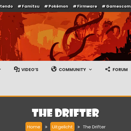
ntendo
Famitsu
Pokémon
Firmware
Gamescom
e en gameplay streams
VIDEO’S
COMMUNITY
FORUM
The Drifter
Home
Uitgelicht
The Drifter