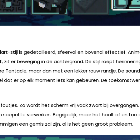
xelart-stijl is gedetailleerd, sfeervol en bovenal effectief. 
rt, zit er beweging in de achtergrond. De stijl roept herinne
 the Tentacle, maar dan met een lekker rauw randje. De sou
l dat er op elk moment iets kan gebeuren. De toekomstwerel
outjes. Zo wordt het scherm vrij vaak zwart bij overgangen. D
oepel te verwerken. Begrijpelijk, maar het haalt af en toe
migen een gemis zal zijn, al is het geen groot probleem.