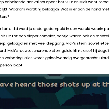
ep onbekende aanvallers opent het vuur en Mick weet ter
t lijkt. Waarom wordt hij belaagd? Wat is er aan de hand me
oters?
. In korte tijd word je ondergedompeld in een wereld waari
eit uit tot een dieper complot, eentje waarin ook de mental
herp, gelaagd en met veel diepgang. Mick’s stem, zowel letterli
rd. Mick’s rauwe, schurende stemgeluid klinkt alsof hij dageli
, de verbazing, alles wordt geloofwaardig overgebracht. Hierdo
perron loopt.