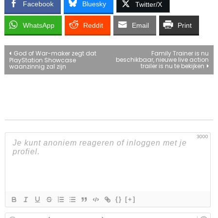
Facebook
Bluesky
Twitter/X
WhatsApp
Reddit
Email
Print
Bericht
God of War-maker zegt dat
Family Trainer is nu
beschikbaar, nieuwe live action
PlayStation Showcase
trailer is nu te bekijken
waanzinnig zal zijn
navigatie
3000
{}
[+]
E-