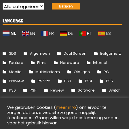
LANGUAGE
NL
EN
FR
DE
PT
ES
3DS
Algemeen
Dual Screen
Evilgamerz
Feature
Films
Hardware
Internet
Mobile
Multiplatform
Old-gen
PC
Preview
PS Vita
PS3
PS4
PS5
PS6
PSP
Review
Software
Switch
Switch 2
Uitgelicht
Wii
Wii U
We gebruiken cookies (
meer info
) om ervoor te
Xbox 360
Xbox One
Xbox Series
zorgen dat onze website zo goed mogelijk
functioneert. Graag willen we je toestemming vragen
voor het gebruik hiervan.
1
Info
Disclaimer
Cookies
Adverteren