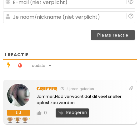
ma
(n
J
ve
n
(n
ve
1
REACTIE
oudste
Griever
4 jaren geleden
Jammer,Had verwacht dat dit veel sneller
oplost zou worden.
Reageren
0
Lid