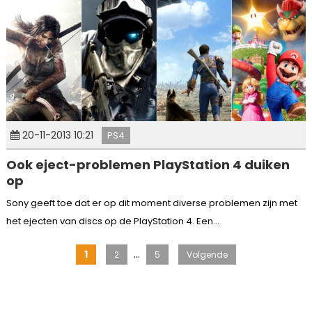
20-11-2013 10:21
PS4
Ook eject-problemen PlayStation 4 duiken
op
Sony geeft toe dat er op dit moment diverse problemen zijn met
het ejecten van discs op de PlayStation 4. Een...
Berichten
…
1
2
5
Volgende
paginering