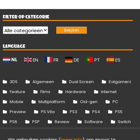
FILTER OP CATEGORIE
LANGUAGE
NL
EN
FR
DE
PT
ES
3DS
Algemeen
Dual Screen
Evilgamerz
Feature
Films
Hardware
Internet
Mobile
Multiplatform
Old-gen
PC
Preview
PS Vita
PS3
PS4
PS5
PS6
PSP
Review
Software
Switch
Switch 2
Uitgelicht
Wii
Wii U
We gebruiken cookies (
meer info
) om ervoor te