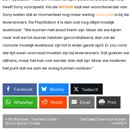
heeft Sony voorspeld. Via de
MCVUK
laat een woordvoerder van
Sony weten dat er momenteel nog maar weinig
voorraad
is bij de
leveranciers. De PlayStation 4 is dan ook nog altijd moeilijk
leverbaar. “We kunnen niet exact hierin zijn. Maar als we kijken
naar wat we tot dusver hebben geconstateerd, dan zal de
console moeilijk leverbaar zijn tot in ieder geval april. Er zou rond
die tijd weer voorraad moeten zijn bij leveranciers. Dat gokken we
althans, maar het kan ook eerder dan dat zijn. Maar we naderen
het punt dat we aan de vraag kunnen voldoen.”
Facebook
Bluesky
Twitter/X
WhatsApp
Reddit
Email
Print
Bericht
Wolfenstein: The New Order –
Ook Deep Down komt even
voorbij
Boom Boom Trailer