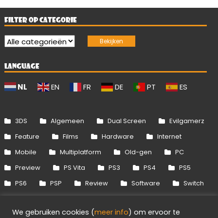
FILTER OP CATEGORIE
LANGUAGE
NL
EN
FR
DE
PT
ES
3DS
Algemeen
Dual Screen
Evilgamerz
Feature
Films
Hardware
Internet
Mobile
Multiplatform
Old-gen
PC
Preview
PS Vita
PS3
PS4
PS5
PS6
PSP
Review
Software
Switch
Switch 2
Uitgelicht
Wii
Wii U
We gebruiken cookies (
meer info
) om ervoor te
Xbox 360
Xbox One
Xbox Series