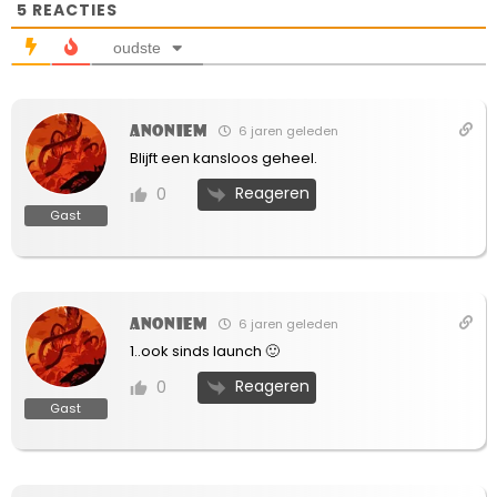
5
REACTIES
oudste
Anoniem
6 jaren geleden
Blijft een kansloos geheel.
Reageren
0
Gast
Anoniem
6 jaren geleden
1..ook sinds launch 🙂
Reageren
0
Gast