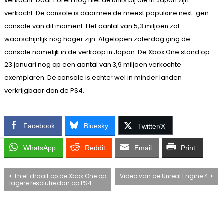
verkocht. Daar horen nog niet de units bij die in Japan zijn
verkocht. De console is daarmee de meest populaire next-gen
console van dit moment. Het aantal van 5,3 miljoen zal
waarschijnlijk nog hoger zijn. Afgelopen zaterdag ging de
console namelijk in de verkoop in Japan. De Xbox One stond op
23 januari nog op een aantal van 3,9 miljoen verkochte
exemplaren. De console is echter wel in minder landen
verkrijgbaar dan de PS4.
Facebook
Bluesky
Twitter/X
WhatsApp
Reddit
Email
Print
Bericht
Thief draait op de Xbox One op
Video van de Unreal Engine 4
lagere resolutie dan op PS4
navigatie