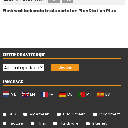
Flink wat bekende titels verlaten PlayStation Plus
FILTER OP CATEGORIE
LANGUAGE
NL
EN
FR
DE
PT
ES
3DS
Algemeen
Dual Screen
Evilgamerz
Feature
Films
Hardware
Internet