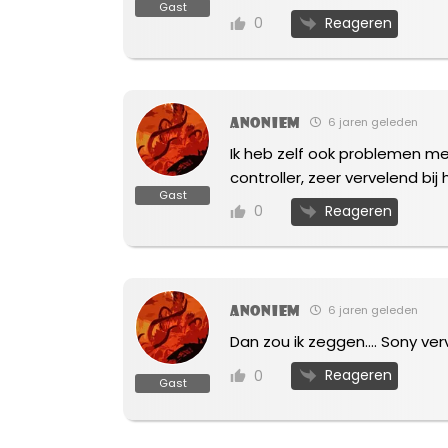
Gast
Reageren
0
Anoniem
6 jaren geleden
Ik heb zelf ook problemen met
controller, zeer vervelend bij
Gast
Reageren
0
Anoniem
6 jaren geleden
Dan zou ik zeggen…. Sony ver
Reageren
0
Gast