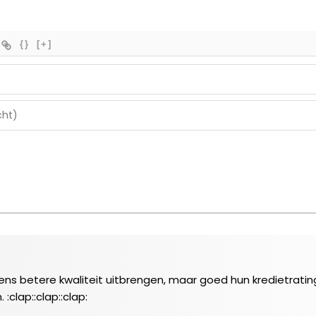
{}
[+]
s betere kwaliteit uitbrengen, maar goed hun kredietratin
 :clap::clap::clap: