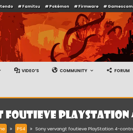
ntendo
Famitsu
Pokémon
Firmware
Gamescom
e en gameplay streams
VIDEO’S
COMMUNITY
FORUM
 foutieve PlayStation
me
PS4
Sony vervangt foutieve PlayStation 4-contro