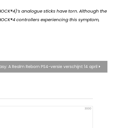
SHOCK®4)’s analogue sticks have torn. Although the
LSHOCK®4 controllers experiencing this symptom,
tasy: A Realm Reborn PS4-versie verschijnt 14 april
3000