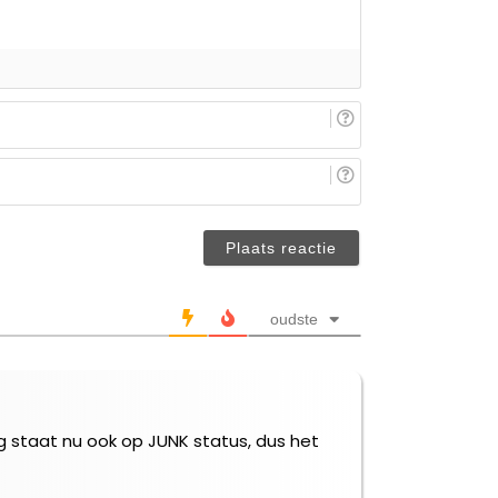
E-
mail
(niet
Je
verplicht)
naam/nickname
(niet
verplicht)
oudste
g staat nu ook op JUNK status, dus het