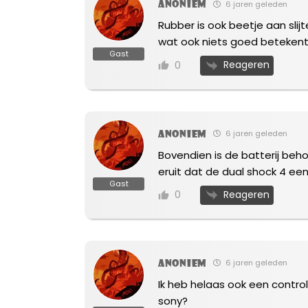
Anoniem
6 jaren geleden
Rubber is ook beetje aan slij
wat ook niets goed betekent
Gast
Reageren
0
Anoniem
6 jaren geleden
Bovendien is de batterij behoo
eruit dat de dual shock 4 een
Gast
Reageren
0
Anoniem
6 jaren geleden
Ik heb helaas ook een control
sony?