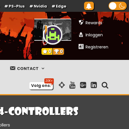
PS-Plus
Nvidia
Edge
Rewards
Inloggen
Registreren
0
0
CONTACT
Volg ons:
 4-controllers
llers