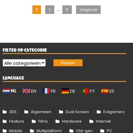
Berichten
…
1
2
8
Volgende
paginering
FILTER OP CATEGORIE
LANGUAGE
NL
EN
FR
DE
PT
ES
3DS
Algemeen
Dual Screen
Evilgamerz
Feature
Films
Hardware
Internet
Mobile
Multiplatform
Old-gen
PC