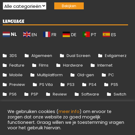
LANGUAGE
NL
EN
FR
DE
PT
ES
3DS
Algemeen
Dual Screen
Evilgamerz
Feature
Films
Hardware
Internet
Mobile
Multiplatform
Old-gen
PC
Preview
PS Vita
PS3
PS4
PS5
PS6
PSP
Review
Software
Switch
Switch 2
Uitgelicht
Wii
Wii U
We gebruiken cookies (
meer info
) om ervoor te
Xbox 360
Xbox One
Xbox Series
zorgen dat onze website zo goed mogelijk
functioneert. Graag willen we je toestemming vragen
voor het gebruik hiervan.
Info
Disclaimer
Cookies
Adverteren