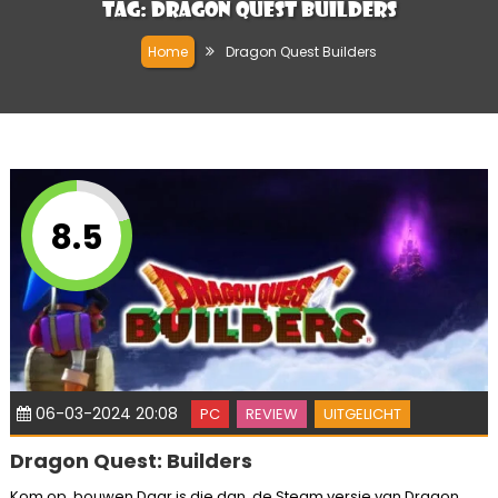
Tag:
Dragon Quest Builders
Home
Dragon Quest Builders
8.5
06-03-2024 20:08
PC
REVIEW
UITGELICHT
Dragon Quest: Builders
Kom op, bouwen Daar is die dan, de Steam versie van Dragon