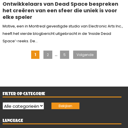
Ontwikkelaars van Dead Space bespreken
het creëren van een sfeer die uniek is voor
elke speler
Motive, een in Montreal gevestigde studio van Electronic Arts Inc.,
heeft het vierde blogbericht uitgebracht in de ‘Inside Dead
Space’-reeks. De...
Berichten
…
1
2
5
Volgende
paginering
FILTER OP CATEGORIE
LANGUAGE