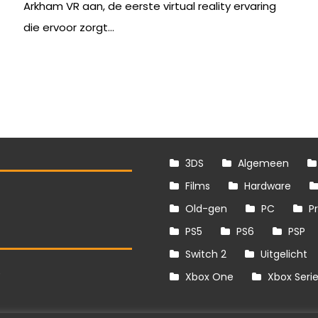
Arkham VR aan, de eerste virtual reality ervaring
die ervoor zorgt...
3DS
Algemeen
Films
Hardware
Old-gen
PC
P
PS5
PS6
PSP
Switch 2
Uitgelicht
S
Xbox One
Xbox Seri