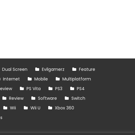
Dual Screen
Evilgamerz
Feature
Internet
Mobile
Multiplatform
review
PS Vita
PS3
PS4
Review
Software
Switch
Wii
Wii U
Xbox 360
es