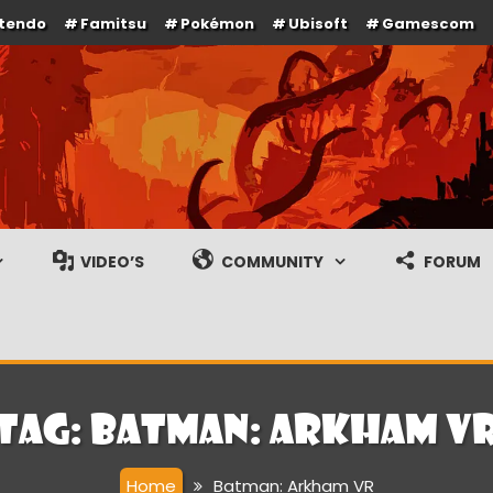
ntendo
Famitsu
Pokémon
Ubisoft
Gamescom
e en gameplay streams
VIDEO’S
COMMUNITY
FORUM
Tag:
Batman: Arkham V
Home
Batman: Arkham VR