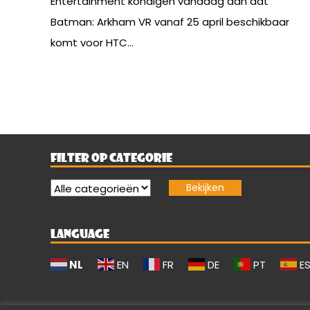
Entertainment kondigen vandaag aan dat
Batman: Arkham VR vanaf 25 april beschikbaar
komt voor HTC...
FILTER OP CATEGORIE
LANGUAGE
NL
EN
FR
DE
PT
E