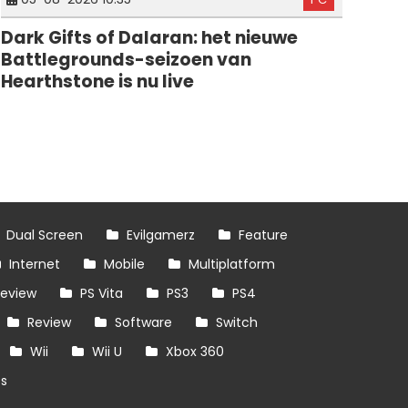
Dark Gifts of Dalaran: het nieuwe
Battlegrounds-seizoen van
Hearthstone is nu live
Dual Screen
Evilgamerz
Feature
Internet
Mobile
Multiplatform
review
PS Vita
PS3
PS4
Review
Software
Switch
Wii
Wii U
Xbox 360
es