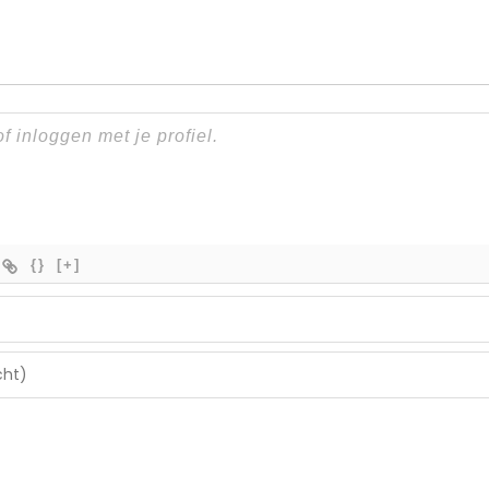
{}
[+]