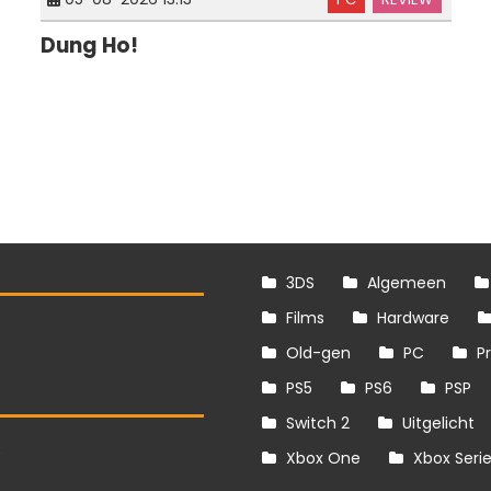
Dung Ho!
3DS
Algemeen
Films
Hardware
Old-gen
PC
P
PS5
PS6
PSP
Switch 2
Uitgelicht
S
Xbox One
Xbox Seri