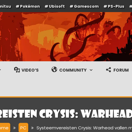
mitsu
Pokémon
Ubisoft
Gamescom
PS-Plus
e en gameplay streams
VIDEO’S
COMMUNITY
FORUM
eisten Crysis: Warhead
ome
PC
Systeemvereisten Crysis: Warhead vallen 