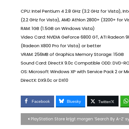
CPU: Intel Pentium 4 2.8 GHz (3.2 GHz for Vista), In
(2.2 GHz for Vista), AMD Athlon 2800+ (3200+ for Vi
RAM: 1GB (1.5GB on Windows Vista)
Video Card: NVIDIA GeForce 6800 GT, ATI Radeon 9
(Radeon X800 Pro for Vista) or better
VRAM: 256MB of Graphics Memory Storage: 15GB
Sound Card: DirectX 9.0c Compatible ODD: DVD-R
OS: Microsoft Windows XP with Service Pack 2 or Mi
DirectX: DX9.0c or DX10
Facebook
Bluesky
Twitter/X
Bericht
PlayStation Store krijgt morgen ‘Search By A-Z’ 