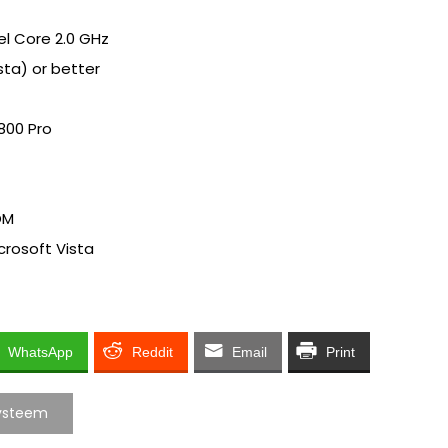
tel Core 2.0 GHz
sta) or better
800 Pro
OM
crosoft Vista
WhatsApp
Reddit
Email
Print
systeem