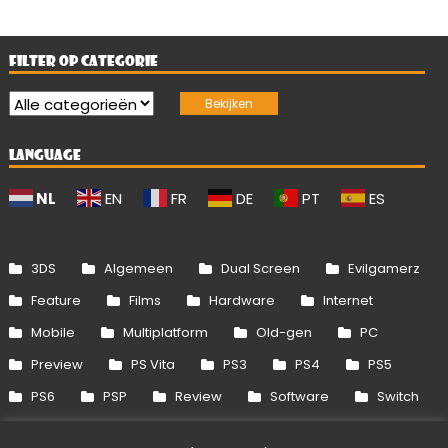
FILTER OP CATEGORIE
LANGUAGE
NL
EN
FR
DE
PT
ES
3DS
Algemeen
Dual Screen
Evilgamerz
Feature
Films
Hardware
Internet
Mobile
Multiplatform
Old-gen
PC
Preview
PS Vita
PS3
PS4
PS5
PS6
PSP
Review
Software
Switch
Switch 2
Uitgelicht
Wii
Wii U