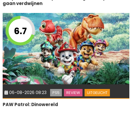
gaan verdwijnen
6.7
06-08-2026 08:23
PS5
REVIEW
UITGELICHT
PAW Patrol: Dinowereld