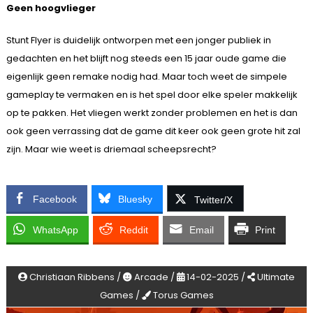
Geen hoogvlieger
Stunt Flyer is duidelijk ontworpen met een jonger publiek in
gedachten en het blijft nog steeds een 15 jaar oude game die
eigenlijk geen remake nodig had. Maar toch weet de simpele
gameplay te vermaken en is het spel door elke speler makkelijk
op te pakken. Het vliegen werkt zonder problemen en het is dan
ook geen verrassing dat de game dit keer ook geen grote hit zal
zijn. Maar wie weet is driemaal scheepsrecht?
Facebook
Bluesky
Twitter/X
WhatsApp
Reddit
Email
Print
Christiaan Ribbens /
Arcade /
14-02-2025 /
Ultimate
Games /
Torus Games