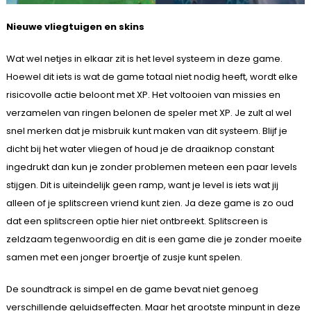
Nieuwe vliegtuigen en skins
Wat wel netjes in elkaar zit is het level systeem in deze game.
Hoewel dit iets is wat de game totaal niet nodig heeft, wordt elke
risicovolle actie beloont met XP. Het voltooien van missies en
verzamelen van ringen belonen de speler met XP. Je zult al wel
snel merken dat je misbruik kunt maken van dit systeem. Blijf je
dicht bij het water vliegen of houd je de draaiknop constant
ingedrukt dan kun je zonder problemen meteen een paar levels
stijgen. Dit is uiteindelijk geen ramp, want je level is iets wat jij
alleen of je splitscreen vriend kunt zien. Ja deze game is zo oud
dat een splitscreen optie hier niet ontbreekt. Splitscreen is
zeldzaam tegenwoordig en dit is een game die je zonder moeite
samen met een jonger broertje of zusje kunt spelen.
De soundtrack is simpel en de game bevat niet genoeg
verschillende geluidseffecten. Maar het grootste minpunt in deze