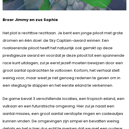
Broer Jimmy en zus Sophie
Het plot is rechttoe rechtaan. Je bent een jonge piloot met grote
dromen en één doel: de Sky Captain-award winnen. Een
rivaliserende piloot heeft het natuurlijk ook gemikt op deze
prestigieuze award en voordat je deze piloot tot een spannende
race kunt uitdagen, zul je eerst jezelf moeten bewijzen door een
groot aantal opdrachten te voltooien. Kortom, het verhaal stelt
weinig voor, maar weet je net genoeg redenen te geven om in
een vliegtuig te stappen en het eerste eiland te verkennen.
De game bevat 3 verschillende locaties, een tropisch eiland, een
vulkaan en een futuristische omgeving. Hier zul je naast een
aantal missies, een groot aantal verstopte ringen en cadeautjes
kunnen vinden. De omgevingen zijn simpel en bevatten weinig
details en het is hier dus echt te merken dat we met een oudere