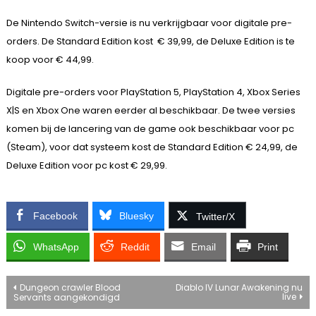
De Nintendo Switch-versie is nu verkrijgbaar voor digitale pre-
orders. De Standard Edition kost € 39,99, de Deluxe Edition is te
koop voor € 44,99.
Digitale pre-orders voor PlayStation 5, PlayStation 4, Xbox Series
X|S en Xbox One waren eerder al beschikbaar. De twee versies
komen bij de lancering van de game ook beschikbaar voor pc
(Steam), voor dat systeem kost de Standard Edition € 24,99, de
Deluxe Edition voor pc kost € 29,99.
Facebook
Bluesky
Twitter/X
WhatsApp
Reddit
Email
Print
Bericht
Dungeon crawler Blood
Diablo IV Lunar Awakening nu
live
Servants aangekondigd