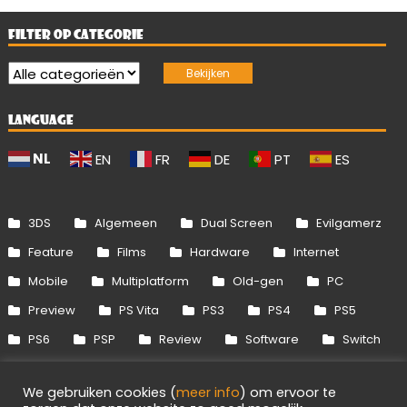
FILTER OP CATEGORIE
LANGUAGE
NL
EN
FR
DE
PT
ES
3DS
Algemeen
Dual Screen
Evilgamerz
Feature
Films
Hardware
Internet
Mobile
Multiplatform
Old-gen
PC
Preview
PS Vita
PS3
PS4
PS5
PS6
PSP
Review
Software
Switch
Switch 2
Uitgelicht
Wii
Wii U
We gebruiken cookies (
meer info
) om ervoor te
Xbox 360
Xbox One
Xbox Series