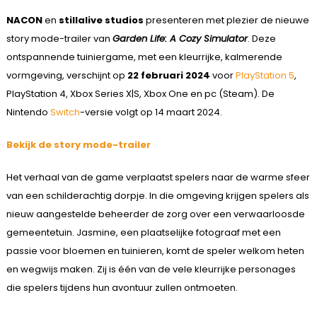
NACON
en
stillalive studios
presenteren met plezier de nieuwe
story mode-trailer van
Garden Life: A Cozy Simulator
. Deze
ontspannende tuiniergame, met een kleurrijke, kalmerende
vormgeving, verschijnt op
22 februari 2024
voor
PlayStation 5
,
PlayStation 4, Xbox Series X|S, Xbox One en pc (Steam). De
Nintendo
Switch
-versie volgt op 14 maart 2024.
Bekijk de story mode-trailer
Het verhaal van de game verplaatst spelers naar de warme sfeer
van een schilderachtig dorpje. In die omgeving krijgen spelers als
nieuw aangestelde beheerder de zorg over een verwaarloosde
gemeentetuin. Jasmine, een plaatselijke fotograaf met een
passie voor bloemen en tuinieren, komt de speler welkom heten
en wegwijs maken. Zij is één van de vele kleurrijke personages
die spelers tijdens hun avontuur zullen ontmoeten.