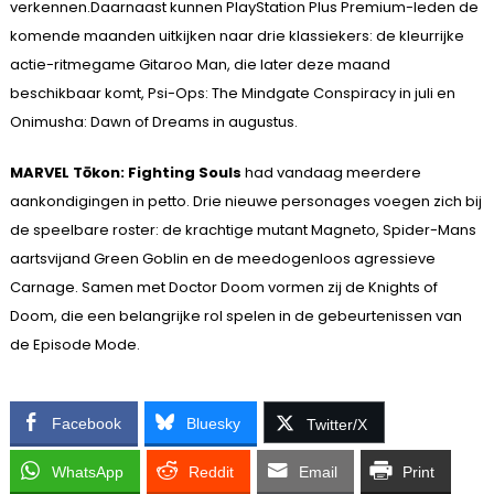
verkennen.Daarnaast kunnen PlayStation Plus Premium-leden de
komende maanden uitkijken naar drie klassiekers: de kleurrijke
actie-ritmegame Gitaroo Man, die later deze maand
beschikbaar komt, Psi-Ops: The Mindgate Conspiracy in juli en
Onimusha: Dawn of Dreams in augustus.
MARVEL Tōkon: Fighting Souls
had vandaag meerdere
aankondigingen in petto. Drie nieuwe personages voegen zich bij
de speelbare roster: de krachtige mutant Magneto, Spider-Mans
aartsvijand Green Goblin en de meedogenloos agressieve
Carnage. Samen met Doctor Doom vormen zij de Knights of
Doom, die een belangrijke rol spelen in de gebeurtenissen van
de Episode Mode.
Facebook
Bluesky
Twitter/X
WhatsApp
Reddit
Email
Print