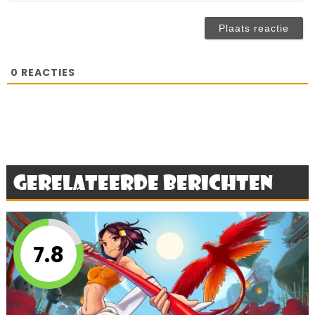
(n
ve
0
REACTIES
Gerelateerde berichten
7.8