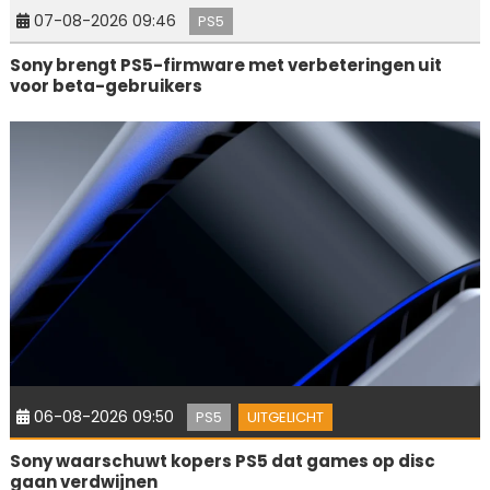
07-08-2026 09:46
PS5
Sony brengt PS5-firmware met verbeteringen uit
voor beta-gebruikers
06-08-2026 09:50
PS5
UITGELICHT
Sony waarschuwt kopers PS5 dat games op disc
gaan verdwijnen