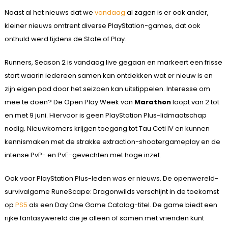
Naast al het nieuws dat we
vandaag
al zagen is er ook ander,
kleiner nieuws omtrent diverse PlayStation-games, dat ook
onthuld werd tijdens de State of Play.
Runners, Season 2 is vandaag live gegaan en markeert een frisse
start waarin iedereen samen kan ontdekken wat er nieuw is en
zijn eigen pad door het seizoen kan uitstippelen. Interesse om
mee te doen? De Open Play Week van
Marathon
loopt van 2 tot
en met 9 juni. Hiervoor is geen PlayStation Plus-lidmaatschap
nodig. Nieuwkomers krijgen toegang tot Tau Ceti IV en kunnen
kennismaken met de strakke extraction-shootergameplay en de
intense PvP- en PvE-gevechten met hoge inzet.
Ook voor PlayStation Plus-leden was er nieuws. De openwereld-
survivalgame RuneScape: Dragonwilds verschijnt in de toekomst
op
PS5
als een Day One Game Catalog-titel. De game biedt een
rijke fantasywereld die je alleen of samen met vrienden kunt