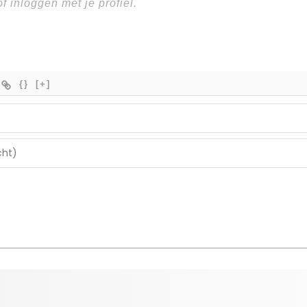
{}
[+]