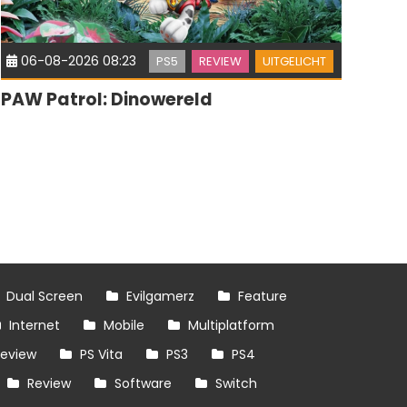
06-08-2026 08:23
PS5
REVIEW
UITGELICHT
PAW Patrol: Dinowereld
Dual Screen
Evilgamerz
Feature
Internet
Mobile
Multiplatform
review
PS Vita
PS3
PS4
Review
Software
Switch