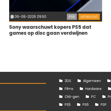
06-08-2026 09:50
PS5
UITGELICHT
Sony waarschuwt kopers PS5 dat
games op disc gaan verdwijnen
3DS
Algemeen
Films
Hardware
Old-gen
PC
P
PS5
PS6
PSP