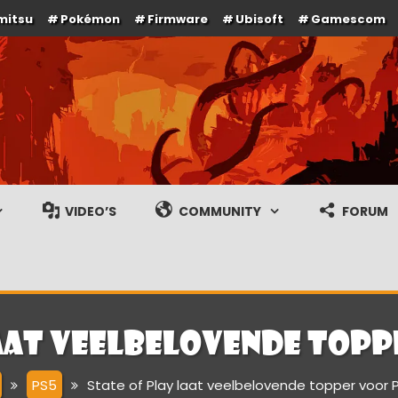
mitsu
Pokémon
Firmware
Ubisoft
Gamescom
e en gameplay streams
VIDEO’S
COMMUNITY
FORUM
aat veelbelovende topp
PS5
State of Play laat veelbelovende topper voor 