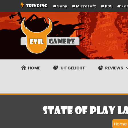
Ga
TRENDING
Sony
Microsoft
PS5
Fa
naar
de
inhoud
Evilgamerz
Het meest interessante game nieuws, reviews, coverag
HOME
UITGELICHT
REVIEWS
State of Play l
Home