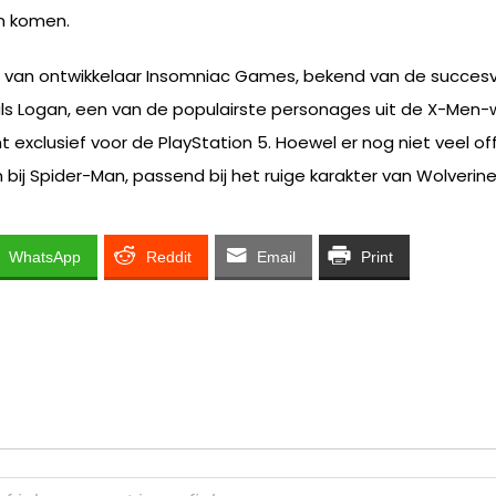
an komen.
van ontwikkelaar Insomniac Games, bekend van de succesvo
d als Logan, een van de populairste personages uit de X-Me
nt exclusief voor de PlayStation 5. Hoewel er nog niet veel 
j Spider-Man, passend bij het ruige karakter van Wolverine
WhatsApp
Reddit
Email
Print