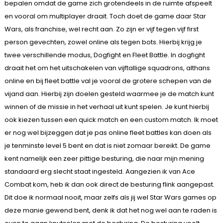
bepalen omdat de game zich grotendeels in de ruimte afspeelt
en vooral om multiplayer draait. Toch doet de game daar Star
Wars, als franchise, wel recht aan. Zo zijn er vijf tegen vijf first
person gevechten, zowel online als tegen bots. Hierbij krijg je
twee verschillende modus, Dogfight en Fleet Battle. In dogfight
draait het om het uitschakelen van vijftallige squadrons, althans
online en bij fleet battle val je vooral de grotere schepen van de
vijand aan. Hierbij zijn doelen gesteld waarmee je de match kunt
winnen of de missie in het verhaal uit kunt spelen. Je kunt hierbij
ook kiezen tussen een quick match en een custom match. Ik moet
er nog wel bijzeggen dat je pas online fleet battles kan doen als
je tenminste level 5 bent en dat is niet zomaar bereikt. De game
kent namelijk een zeer pittige besturing, die naar mijn mening
standaard erg slecht staat ingesteld. Aangezien ik van Ace
Combat kom, heb ik dan ook direct de besturing flink aangepast.
Dit doe ik normaal nooit, maar zelfs als jij wel Star Wars games op
deze manie gewend bent, denk ik dat het nog wel aan te raden is