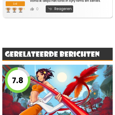
vond ik altijd het tofst in syfy films en series.
Lid
Reageren
0
Gerelateerde berichten
7.8