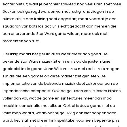
echter niet uit, want je bent hier sowieso nog veel uren zoet mee.
Dat kan ook gezegd worden van het rustig rondvliegen in de
ruimte als je een training hebt opgestart, maar voordat je een
squadron van bots loslaat. Er is echt gedacht aan mensen die
een enerverende Star Wars game wilden, maar ook met
momenten van rust.
Gelukkig maakt het geluid alles weer meer dan goed. De
bekende Star Wars muziek zit er in en is op de juiste manier
geplaatst in de game. John Williams zou met recht trots mogen
zijn als die een gamer op deze manier ziet genieten. De
implementatie van de bekende muziek doet zeker eer aan de
legendarische componist. Ook de geluiden van je lasers klinken
voller dan vol, wat de game en zijn features meer dan mooi
maakt in combinatie met elkaar. Ook al is deze game niet de
volle mep waard, waarvoor hij gelukkig ook niet aangeboden
word, het is al met al een flink spektakel voor een beperkte prijs