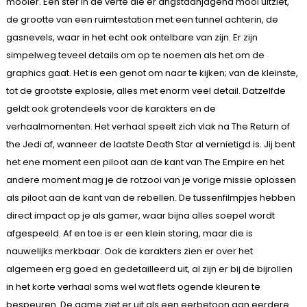
mooier. Een ster in de verte die er angstaanjagend mooi uitziet,
de grootte van een ruimtestation met een tunnel achterin, de
gasnevels, waar in het echt ook ontelbare van zijn. Er zijn
simpelweg teveel details om op te noemen als het om de
graphics gaat. Het is een genot om naar te kijken; van de kleinste,
tot de grootste explosie, alles met enorm veel detail. Datzelfde
geldt ook grotendeels voor de karakters en de
verhaalmomenten. Het verhaal speelt zich vlak na The Return of
the Jedi af, wanneer de laatste Death Star al vernietigd is. Jij bent
het ene moment een piloot aan de kant van The Empire en het
andere moment mag je de rotzooi van je vorige missie oplossen
als piloot aan de kant van de rebellen. De tussenfilmpjes hebben
direct impact op je als gamer, waar bijna alles soepel wordt
afgespeeld. Af en toe is er een klein storing, maar die is
nauwelijks merkbaar. Ook de karakters zien er over het
algemeen erg goed en gedetailleerd uit, al zijn er bij de bijrollen
in het korte verhaal soms wel wat flets ogende kleuren te
bespeuren. De game ziet er uit als een eerbetoon aan eerdere