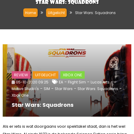
Star Wars: Squadrons
Home
Uitgelicht
Star Wars: Squadrons
REVIEW
UITGELICHT
XBOX ONE
-
-
-
05-10-2020 09:25
EA
Flight Sim
Lucas Arts
-
-
-
-
Motive Studio's
SIM
Star Wars
Star Wars: Squadrons
Xbox One
Star Wars: Squadrons
Als er iets is wat doorgaans voor spektakel staat, dan is het wel