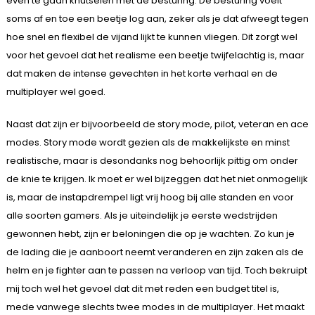
even te gaan knutselen met de besturing. De besturing voelt
soms af en toe een beetje log aan, zeker als je dat afweegt tegen
hoe snel en flexibel de vijand lijkt te kunnen vliegen. Dit zorgt wel
voor het gevoel dat het realisme een beetje twijfelachtig is, maar
dat maken de intense gevechten in het korte verhaal en de
multiplayer wel goed.
Naast dat zijn er bijvoorbeeld de story mode, pilot, veteran en ace
modes. Story mode wordt gezien als de makkelijkste en minst
realistische, maar is desondanks nog behoorlijk pittig om onder
de knie te krijgen. Ik moet er wel bijzeggen dat het niet onmogelijk
is, maar de instapdrempel ligt vrij hoog bij alle standen en voor
alle soorten gamers. Als je uiteindelijk je eerste wedstrijden
gewonnen hebt, zijn er beloningen die op je wachten. Zo kun je
de lading die je aanboort neemt veranderen en zijn zaken als de
helm en je fighter aan te passen na verloop van tijd. Toch bekruipt
mij toch wel het gevoel dat dit met reden een budget titel is,
mede vanwege slechts twee modes in de multiplayer. Het maakt