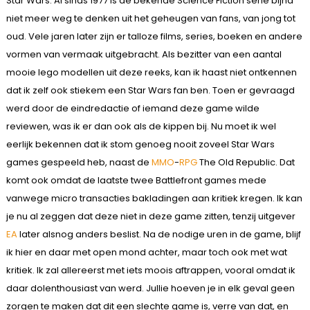
Star Wars. Al sinds 1977 is de bekende Science Fiction serie bijna
niet meer weg te denken uit het geheugen van fans, van jong tot
oud. Vele jaren later zijn er talloze films, series, boeken en andere
vormen van vermaak uitgebracht. Als bezitter van een aantal
mooie lego modellen uit deze reeks, kan ik haast niet ontkennen
dat ik zelf ook stiekem een Star Wars fan ben. Toen er gevraagd
werd door de eindredactie of iemand deze game wilde
reviewen, was ik er dan ook als de kippen bij. Nu moet ik wel
eerlijk bekennen dat ik stom genoeg nooit zoveel Star Wars
games gespeeld heb, naast de
MMO
-
RPG
The Old Republic. Dat
komt ook omdat de laatste twee Battlefront games mede
vanwege micro transacties bakladingen aan kritiek kregen. Ik kan
je nu al zeggen dat deze niet in deze game zitten, tenzij uitgever
EA
later alsnog anders beslist. Na de nodige uren in de game, blijf
ik hier en daar met open mond achter, maar toch ook met wat
kritiek. Ik zal allereerst met iets moois aftrappen, vooral omdat ik
daar dolenthousiast van werd. Jullie hoeven je in elk geval geen
zorgen te maken dat dit een slechte game is, verre van dat, en