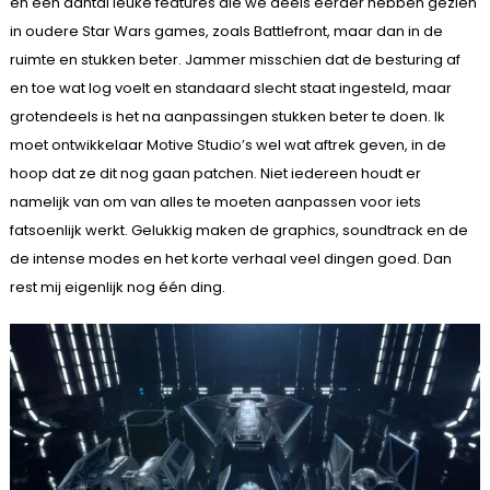
en een aantal leuke features die we deels eerder hebben gezien
in oudere Star Wars games, zoals Battlefront, maar dan in de
ruimte en stukken beter. Jammer misschien dat de besturing af
en toe wat log voelt en standaard slecht staat ingesteld, maar
grotendeels is het na aanpassingen stukken beter te doen. Ik
moet ontwikkelaar Motive Studio’s wel wat aftrek geven, in de
hoop dat ze dit nog gaan patchen. Niet iedereen houdt er
namelijk van om van alles te moeten aanpassen voor iets
fatsoenlijk werkt. Gelukkig maken de graphics, soundtrack en de
de intense modes en het korte verhaal veel dingen goed. Dan
rest mij eigenlijk nog één ding.