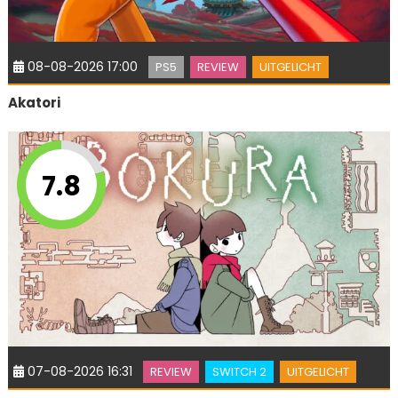
08-08-2026 17:00
PS5
REVIEW
UITGELICHT
Akatori
7.8
07-08-2026 16:31
REVIEW
SWITCH 2
UITGELICHT