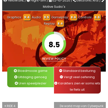
Yellow13NL /
Flight-Sim /
02-10-2020 /
Electronic Arts /
Motive Sudio's
Graphics:
9.4
Audio:
9.5
Gameplay:
8.4
Controls:
6.6
Replay:
8.4
8.5
REVIEW POLICY
Bloedmooie game
Standaard besturing
Uitdaging genoeg
Vergt veel oefening
Uren speelplezier
Karakters zien er soms iets
te flets uit
Bericht
RIDE 4
De world map van Cyberpunk