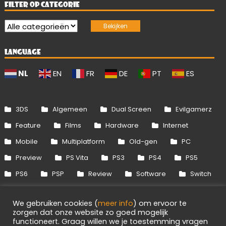
FILTER OP CATEGORIE
LANGUAGE
NL
EN
FR
DE
PT
ES
3DS
Algemeen
Dual Screen
Evilgamerz
Feature
Films
Hardware
Internet
Mobile
Multiplatform
Old-gen
PC
Preview
PS Vita
PS3
PS4
PS5
PS6
PSP
Review
Software
Switch
Switch 2
Uitgelicht
Wii
Wii U
We gebruiken cookies (
meer info
) om ervoor te
Xbox 360
Xbox One
Xbox Series
zorgen dat onze website zo goed mogelijk
functioneert. Graag willen we je toestemming vragen