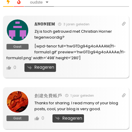
oudste
Anoniem
3 jaren geleden
Zij is toch getrouwd met Christian Horner
tegenwoordig?
[wpd-tenor full=’hwGTDg94g4oAAAAM/f1-
Gast
formula1.gif’ preview=’hwGTDg94g4oAAAAe/f1-
formula1.png’ width=’498′ height=’280′]
Reageren
0
創建免費帳戶
1 jaar geleden
Thanks for sharing. I read many of your blog
posts, cool, your blog is very good.
Reageren
0
Gast