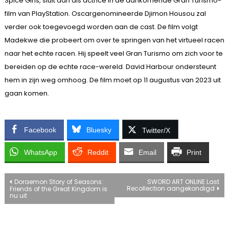
Spice Girls, sluit aan als actrice in de aankomende Gran Turismo-
film van PlayStation. Oscargenomineerde Djimon Housou zal
verder ook toegevoegd worden aan de cast. De film volgt
Madekwe die probeert om over te springen van het virtueel racen
naar het echte racen. Hij speelt veel Gran Turismo om zich voor te
bereiden op de echte race-wereld. David Harbour ondersteunt
hem in zijn weg omhoog. De film moet op 11 augustus van 2023 uit
gaan komen.
Facebook
Bluesky
Twitter/X
WhatsApp
Reddit
Email
Print
Bericht
Doraemon Story of Seasons:
SWORD ART ONLINE Last
Recollection aangekondigd
Friends of the Great Kingdom is
nu uit
navigatie