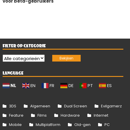
voor beta-gebruikers
FILTER OP CATEGORIE
LANGUAGE
NL
EN
FR
DE
PT
ES
3DS
Algemeen
Dual Screen
Evilgamerz
Feature
Films
Hardware
Internet
Mobile
Multiplatform
Old-gen
PC