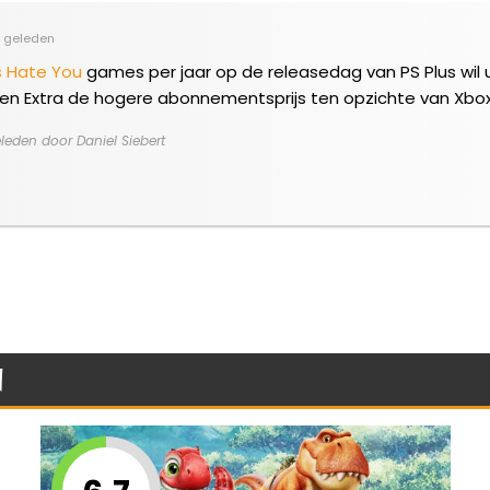
 geleden
s Hate You
games per jaar op de releasedag van PS Plus wil 
en Extra de hogere abonnementsprijs ten opzichte van Xbo
eden door Daniel Siebert
n