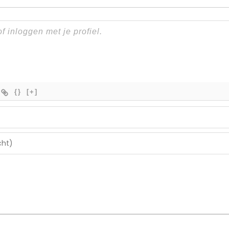
{}
[+]