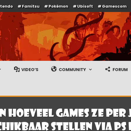
ntendo
Famitsu
Pokémon
Ubisoft
Gamescom
e en gameplay streams
VIDEO’S
COMMUNITY
FORUM
n hoeveel games ze per 
chikbaar stellen via PS 