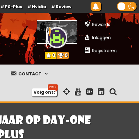
PS-Plus
Nvidia
Review
Rewards
Inloggen
Registreren
0
0
CONTACT
Volg ons:
jaar op day-one
Plus