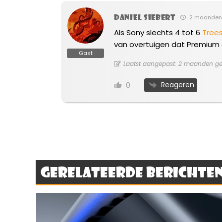
Daniel Siebert
2 maanden
Als Sony slechts 4 tot 6
Tree
van overtuigen dat Premium 
Gast
Laatst aangepast: 2 maanden gel
Reageren
0
Gerelateerde berichte