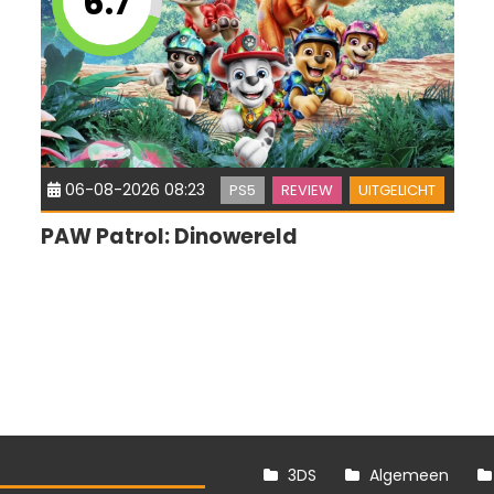
6.7
06-08-2026 08:23
PS5
REVIEW
UITGELICHT
PAW Patrol: Dinowereld
3DS
Algemeen