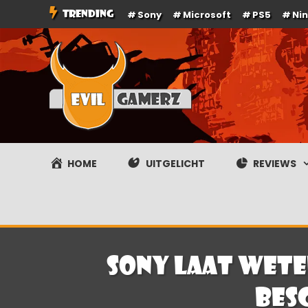
Ga
TRENDING
Sony
Microsoft
PS5
Ni
naar
de
inhoud
Evilgamerz
Het meest interessante game nieuws, reviews, coverag
HOME
UITGELICHT
REVIEWS
Sony laat wete
bes