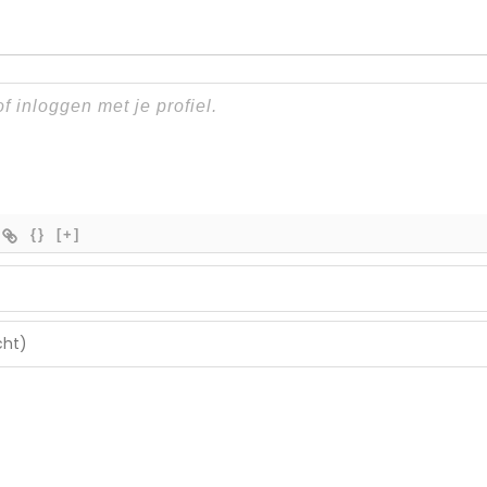
{}
[+]