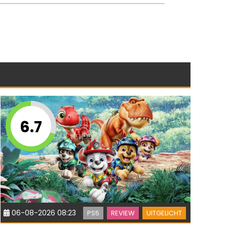
6.7
06-08-2026 08:23
PS5
REVIEW
UITGELICHT