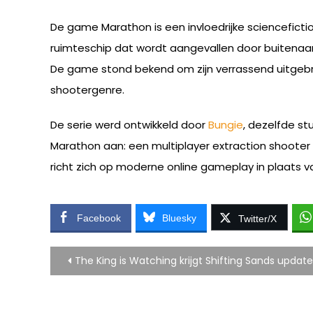
De game Marathon is een invloedrijke sciencefictio
ruimteschip dat wordt aangevallen door buitenaards
De game stond bekend om zijn verrassend uitgebrei
shootergenre.
De serie werd ontwikkeld door
Bungie
, dezelfde st
Marathon aan: een multiplayer extraction shooter 
richt zich op moderne online gameplay in plaats 
Facebook
Bluesky
Twitter/X
Bericht
The King is Watching krijgt Shifting Sands update
navigatie