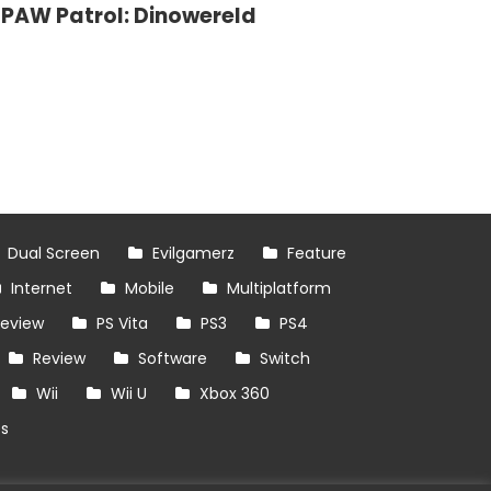
PAW Patrol: Dinowereld
Dual Screen
Evilgamerz
Feature
Internet
Mobile
Multiplatform
review
PS Vita
PS3
PS4
Review
Software
Switch
Wii
Wii U
Xbox 360
es