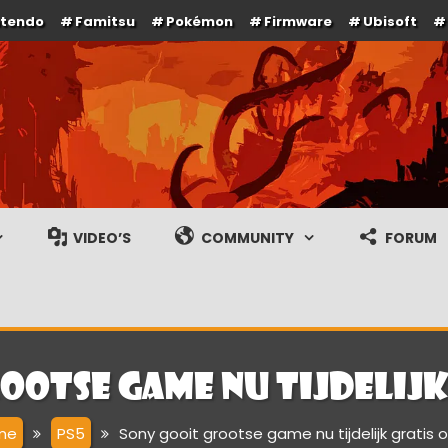
ntendo
Famitsu
Pokémon
Firmware
Ubisoft
e en gameplay streams
VIDEO’S
COMMUNITY
FORUM
ootse game nu tijdelijk
me
PS5
Sony gooit grootse game nu tijdelijk gratis o