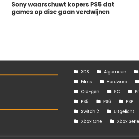
Sony waarschuwt kopers PS5 dat
games op disc gaan verdwijnen
3DS
Algemeen
Films
Hardware
Old-gen
PC
P
PS5
PS6
PSP
Switch 2
Uitgelicht
S
Xbox One
Xbox Seri