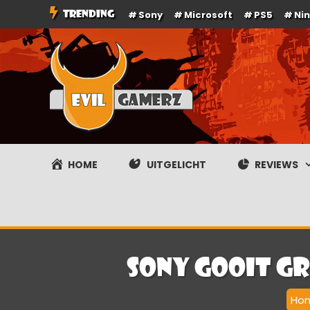
Ga
TRENDING
Sony
Microsoft
PS5
Ni
naar
de
inhoud
Evilgamerz
Het meest interessante game nieuws, reviews, coverag
HOME
UITGELICHT
REVIEWS
Sony gooit gr
Ho