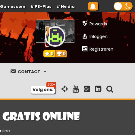
Gamescom
PS-Plus
Nvidia
Rewards
Inloggen
Registreren
0
0
CONTACT
Volg ons:
 gratis online
nline