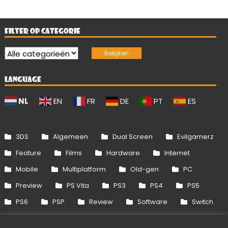
FILTER OP CATEGORIE
LANGUAGE
NL
EN
FR
DE
PT
ES
3DS
Algemeen
Dual Screen
Evilgamerz
Feature
Films
Hardware
Internet
Mobile
Multiplatform
Old-gen
PC
Preview
PS Vita
PS3
PS4
PS5
PS6
PSP
Review
Software
Switch
Switch 2
Uitgelicht
Wii
Wii U