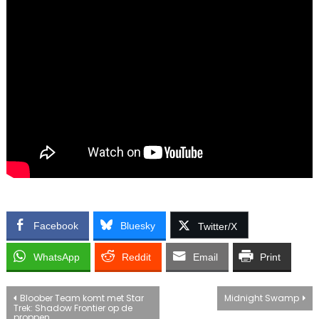
Facebook
Bluesky
Twitter/X
WhatsApp
Reddit
Email
Print
Bericht
Bloober Team komt met Star
Midnight Swamp
Trek: Shadow Frontier op de
proppen