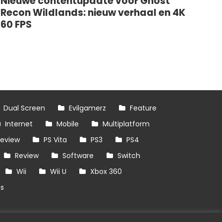
Nieuwe contentupdate voor Ghost
Recon Wildlands: nieuw verhaal en 4K
60 FPS
Dual Screen
Evilgamerz
Feature
Internet
Mobile
Multiplatform
review
PS Vita
PS3
PS4
Review
Software
Switch
Wii
Wii U
Xbox 360
es