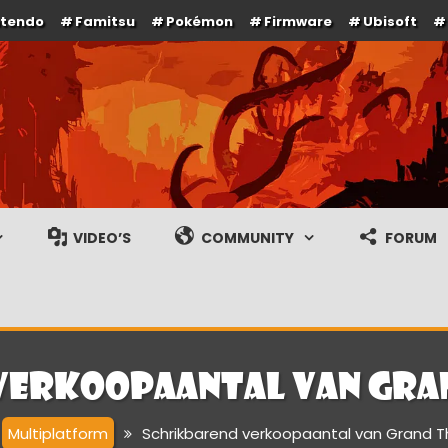
ntendo
Famitsu
Pokémon
Firmware
Ubisoft
e en gameplay streams
VIDEO’S
COMMUNITY
FORUM
verkoopaantal van Gran
Multiplatform
Schrikbarend verkoopaantal van Grand T