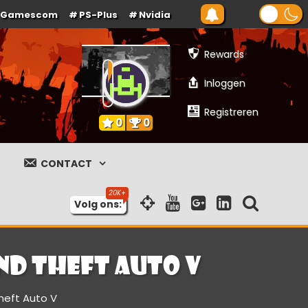
Gamescom
PS-Plus
Nvidia
Rewards
Inloggen
Registreren
0
0
CONTACT
Volg ons:
d Theft Auto V
heft Auto V