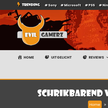
Ga
TRENDING
Sony
Microsoft
PS5
Ni
naar
de
inhoud
Evilgamerz
Het meest interessante game nieuws, reviews, coverag
HOME
UITGELICHT
REVIEWS
Schrikbarend 
Home