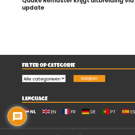
Quake Remaster krijgt uitbreiding via
update
FILTER OP CATEGORIE
LANGUAGE
NL
EN
FR
DE
PT
E