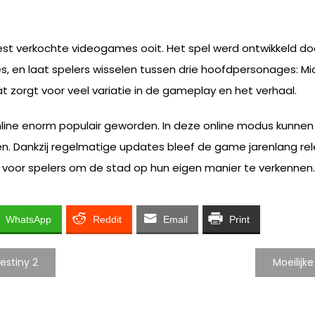
st verkochte videogames ooit. Het spel werd ontwikkeld do
, en laat spelers wisselen tussen drie hoofdpersonages: Micha
t zorgt voor veel variatie in de gameplay en het verhaal.
nline enorm populair geworden. In deze online modus kunnen 
. Dankzij regelmatige updates bleef de game jarenlang re
id voor spelers om de stad op hun eigen manier te verkennen.
WhatsApp
Reddit
Email
Print
estiny 2
Moeilijk