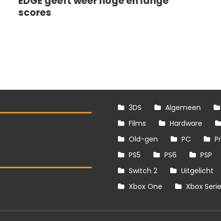
EDGE geeft weer hoge en lange
scores
3DS
Algemeen
Films
Hardware
Old-gen
PC
P
PS5
PS6
PSP
Switch 2
Uitgelicht
S
Xbox One
Xbox Seri