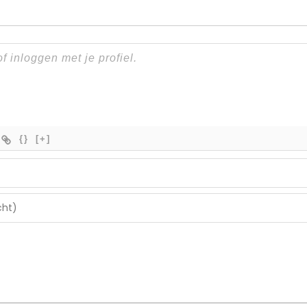
{}
[+]