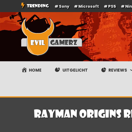
Ga
TRENDING
Sony
Microsoft
PS5
Ni
naar
de
inhoud
Evilgamerz
Het meest interessante game nieuws, reviews, coverag
HOME
UITGELICHT
REVIEWS
Rayman Origins re