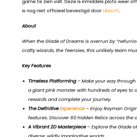
game te zien valt. Deze is inmiddels plots weer o
is nog niet officieel bevestigd door
Ubisoft
.
About
When the Glade of Dreams is overrun by “nefurrio
crafty wizards, the Teensies, this unlikely team m
Key Features
Timeless Platforming
– Make your way through o
a giant pink monster with hundreds of eyes to
rewards and complete your journey.
The Definitive
Experience
– Enjoy Rayman Origins
features. Discover 60 hidden Relics across the 
A Vibrant 2D Masterpiece
– Explore the Glade of
diverse, wildly imaginative worlds.