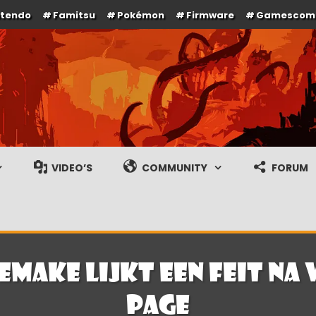
ntendo
Famitsu
Pokémon
Firmware
Gamescom
e en gameplay streams
VIDEO’S
COMMUNITY
FORUM
make lijkt een feit na
page