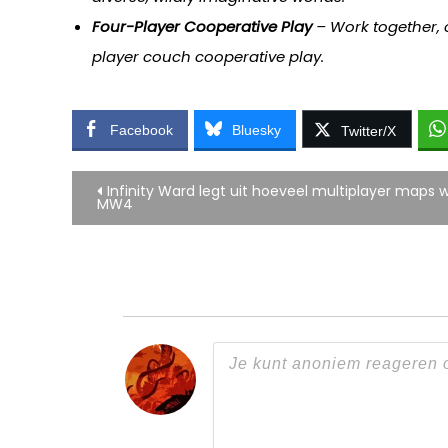
Four-Player Cooperative Play
– Work together, c
player couch cooperative play.
Facebook
Bluesky
Twitter/X
Bericht
Infinity Ward legt uit hoeveel multiplayer map
MW4
navigatie