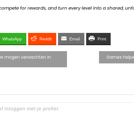
ompete for rewards, and turn every level into a shared, unfo
WhatsApp
Reddit
Email
Print
s we mogen verwachten in
Games helpe