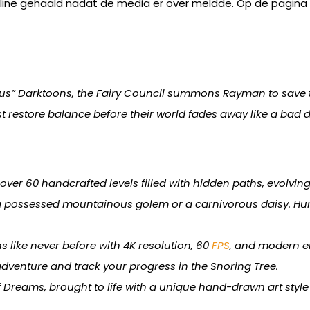
ffline gehaald nadat de media er over meldde. Op de pagina
us” Darktoons, the Fairy Council summons Rayman to save th
ust restore balance before their world fades away like a bad 
ver 60 handcrafted levels filled with hidden paths, evolvin
 a possessed mountainous golem or a carnivorous daisy. Hun
 like never before with 4K resolution, 60
FPS
, and modern e
adventure and track your progress in the Snoring Tree.
 Dreams, brought to life with a unique hand-drawn art style