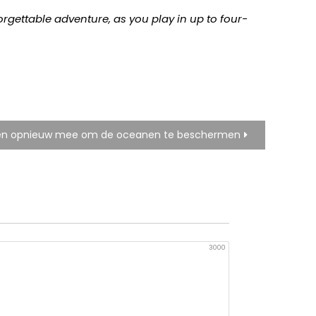
rgettable adventure, as you play in up to four-
n opnieuw mee om de oceanen te beschermen
3000