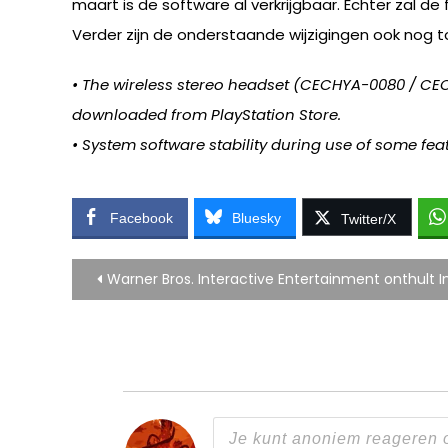
maart is de software al verkrijgbaar. Echter zal d
Verder zijn de onderstaande wijzigingen ook nog 
• The wireless stereo headset (CECHYA-0080 / CE
downloaded from PlayStation Store.
• System software stability during use of some fe
Facebook
Bluesky
Twitter/X
Bericht
Warner Bros. Interactive Entertainment onthult Inf
navigatie