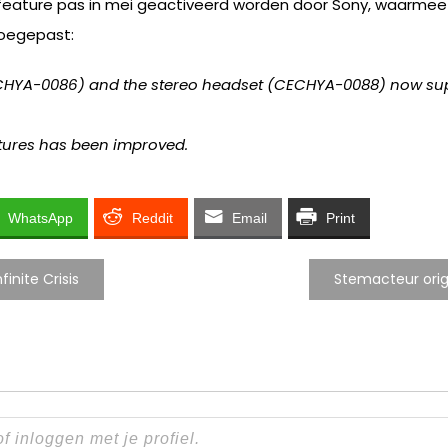
e feature pas in mei geactiveerd worden door Sony, waarmee d
toegepast:
CHYA-0086) and the stereo headset (CECHYA-0088) now supp
atures has been improved.
WhatsApp
Reddit
Email
Print
inite Crisis
Stemacteur orig