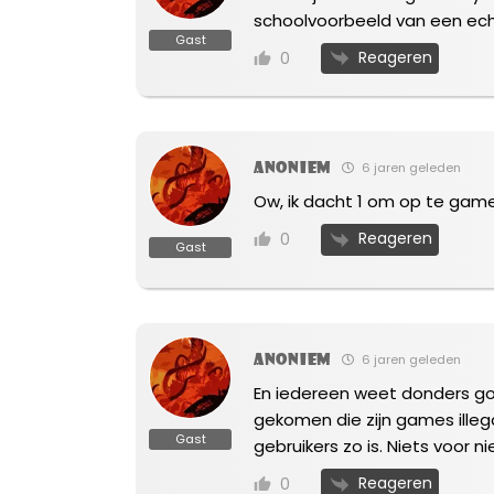
schoolvoorbeeld van een ech
Gast
Reageren
0
Anoniem
6 jaren geleden
Ow, ik dacht 1 om op te game
Reageren
0
Gast
Anoniem
6 jaren geleden
En iedereen weet donders go
gekomen die zijn games illeg
Gast
gebruikers zo is. Niets voor n
Reageren
0