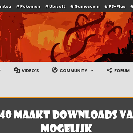
mitsu
Pokémon
Ubisoft
Gamescom
PS-Plus
e en gameplay streams
VIDEO’S
COMMUNITY
FORUM
.40 maakt downloads va
mogelijk