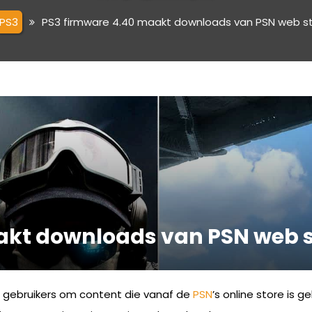
PS3
PS3 firmware 4.40 maakt downloads van PSN web st
akt downloads van PSN web s
r gebruikers om content die vanaf de
PSN
’s online store is 