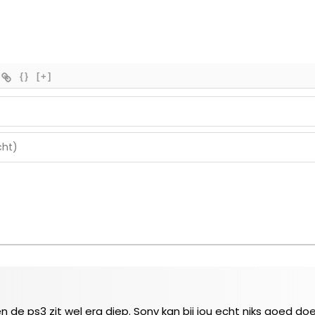
{}
[+]
 de ps3 zit wel erg diep. Sony kan bij jou echt niks goed doe