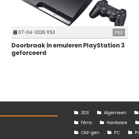
07-04-2026 11:53
PS3
Doorbraak in emuleren PlayStation 3
geforceerd
3DS
Algemeen
Films
Hardware
Old-gen
PC
P