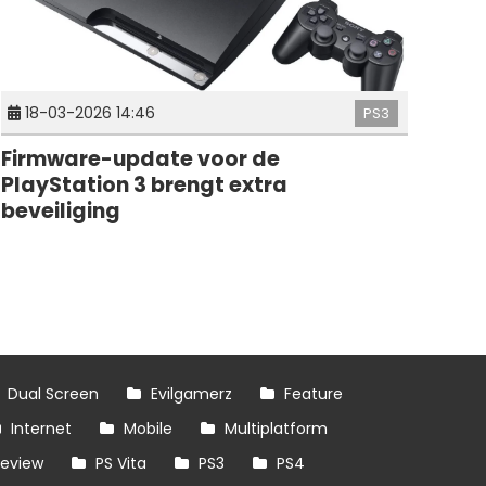
18-03-2026 14:46
PS3
Firmware-update voor de
PlayStation 3 brengt extra
beveiliging
Dual Screen
Evilgamerz
Feature
Internet
Mobile
Multiplatform
review
PS Vita
PS3
PS4