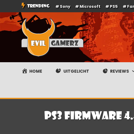
Ga
TRENDING
Sony
Microsoft
PS5
Fa
naar
de
inhoud
Evilgamerz
Het meest interessante game nieuws, reviews, coverag
HOME
UITGELICHT
REVIEWS
PS3 firmware 4