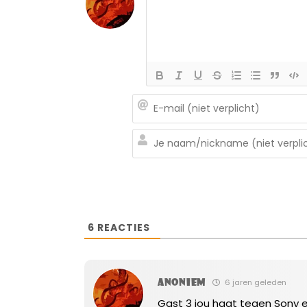
6
REACTIES
Anoniem
6 jaren geleden
Gast 3 jou haat tegen Sony en