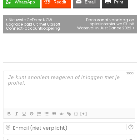
WhatsApp
Reddit
Email
Print
Bericht
Nieuwste GeForce NOW-
Dans vanaf vandaag op
spikslinternieuwe K3-hit
upgrade pakt uit met Ubisoft
Waterval in Just Dance 2022
Connect-accountkoppeling
navigatie
3000
{}
[+]
E-
ma
(n