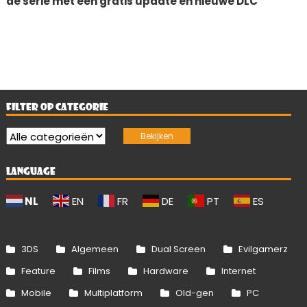
de serie met een gratis update en nieuwe DLC
FILTER OP CATEGORIE
LANGUAGE
NL
EN
FR
DE
PT
ES
3DS
Algemeen
Dual Screen
Evilgamerz
Feature
Films
Hardware
Internet
Mobile
Multiplatform
Old-gen
PC