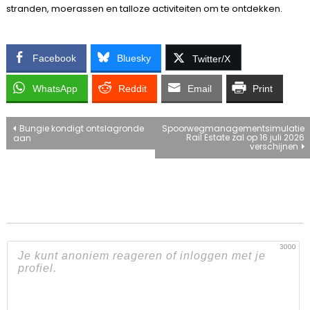
stranden, moerassen en talloze activiteiten om te ontdekken.
Facebook
Bluesky
Twitter/X
WhatsApp
Reddit
Email
Print
Bericht
Bungie kondigt ontslagronde
Spoorwegmanagementsimulatie
Rail Estate zal op 16 juli 2026
aan
verschijnen
navigatie
3000