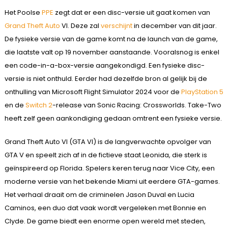
Het Poolse
PPE
zegt dat er een disc-versie uit gaat komen van
Grand Theft Auto
VI. Deze zal
verschijnt
in december van dit jaar.
De fysieke versie van de game komt na de launch van de game,
die laatste valt op 19 november aanstaande. Vooralsnog is enkel
een code-in-a-box-versie aangekondigd. Een fysieke disc-
versie is niet onthuld. Eerder had dezelfde bron al gelijk bij de
onthulling van Microsoft Flight Simulator 2024 voor de
PlayStation 5
en de
Switch 2
-release van Sonic Racing: Crossworlds. Take-Two
heeft zelf geen aankondiging gedaan omtrent een fysieke versie.
Grand Theft Auto VI (GTA VI) is de langverwachte opvolger van
GTA V en speelt zich af in de fictieve staat Leonida, die sterk is
geïnspireerd op Florida. Spelers keren terug naar Vice City, een
moderne versie van het bekende Miami uit eerdere GTA-games.
Het verhaal draait om de criminelen Jason Duval en Lucia
Caminos, een duo dat vaak wordt vergeleken met Bonnie en
Clyde. De game biedt een enorme open wereld met steden,