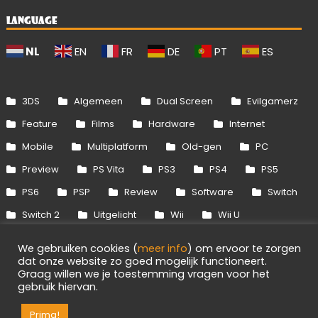
LANGUAGE
NL
EN
FR
DE
PT
ES
3DS
Algemeen
Dual Screen
Evilgamerz
Feature
Films
Hardware
Internet
Mobile
Multiplatform
Old-gen
PC
Preview
PS Vita
PS3
PS4
PS5
PS6
PSP
Review
Software
Switch
Switch 2
Uitgelicht
Wii
Wii U
Xbox 360
Xbox One
Xbox Series
We gebruiken cookies (
meer info
) om ervoor te zorgen
dat onze website zo goed mogelijk functioneert.
Graag willen we je toestemming vragen voor het
Info
Disclaimer
Cookies
Adverteren
gebruik hiervan.
3
RSS/API
Games
OpenCritic
Prima!
Evilgamerz 2026 - Alle rechten voorbehouden.