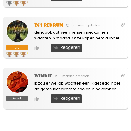
Z@3 Redrum
1 maand geleden
denk ook dat veel mensen niet kunnen
wachten ‘n maand. Of ze kopen hem dubbel.
Reageren
1
Lid
Wimpie
1 maand geleden
Ik zou er wel op wachten eerlijk gezegd, hoef
de game niet direct te spelen in november.
Reageren
1
Gast