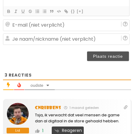
{}
[+]
E-
ma
(n
J
ve
n
(n
ve
3
REACTIES
oudste
cnribbens
1 maand geleden
Tsja, ik verwacht dat veel mensen de game
dan al digitaal in de store gehaald hebben.
Reageren
1
Lid