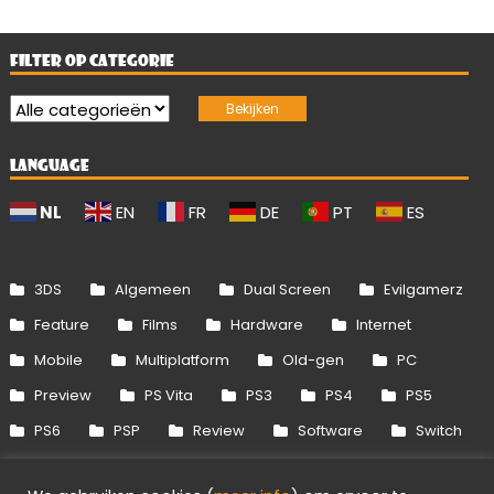
FILTER OP CATEGORIE
LANGUAGE
NL
EN
FR
DE
PT
ES
3DS
Algemeen
Dual Screen
Evilgamerz
Feature
Films
Hardware
Internet
Mobile
Multiplatform
Old-gen
PC
Preview
PS Vita
PS3
PS4
PS5
PS6
PSP
Review
Software
Switch
Switch 2
Uitgelicht
Wii
Wii U