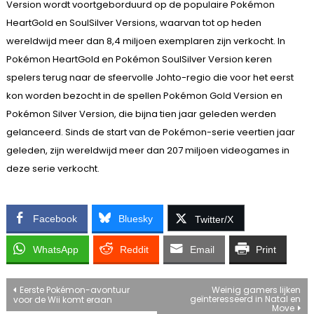
Version wordt voortgeborduurd op de populaire Pokémon
HeartGold en SoulSilver Versions, waarvan tot op heden
wereldwijd meer dan 8,4 miljoen exemplaren zijn verkocht. In
Pokémon HeartGold en Pokémon SoulSilver Version keren
spelers terug naar de sfeervolle Johto-regio die voor het eerst
kon worden bezocht in de spellen Pokémon Gold Version en
Pokémon Silver Version, die bijna tien jaar geleden werden
gelanceerd. Sinds de start van de Pokémon-serie veertien jaar
geleden, zijn wereldwijd meer dan 207 miljoen videogames in
deze serie verkocht.
Facebook
Bluesky
Twitter/X
WhatsApp
Reddit
Email
Print
Bericht
Eerste Pokémon-avontuur
Weinig gamers lijken
geïnteresseerd in Natal en
voor de Wii komt eraan
Move