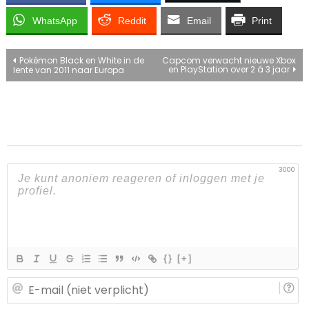
WhatsApp
Reddit
Email
Print
Bericht
Pokémon Black en White in de
Capcom verwacht nieuwe Xbox
en PlayStation over 2 á 3 jaar
lente van 2011 naar Europa
navigatie
3000
{}
[+]
E-
ma