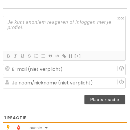
3000
{}
[+]
E-
ma
(n
J
ve
n
(n
ve
1
REACTIE
oudste