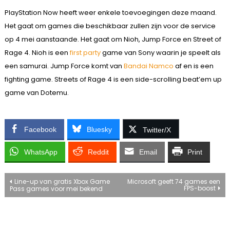
PlayStation Now heeft weer enkele toevoegingen deze maand.
Het gaat om games die beschikbaar zullen zijn voor de service
op 4 mei aanstaande. Het gaat om Nioh, Jump Force en Street of
Rage 4. Nioh is een
first party
game van Sony waarin je speelt als
een samurai. Jump Force komt van
Bandai Namco
af en is een
fighting game. Streets of Rage 4 is een side-scrolling beat’em up
game van Dotemu.
Facebook
Bluesky
Twitter/X
WhatsApp
Reddit
Email
Print
Bericht
Line-up van gratis Xbox Game
Microsoft geeft 74 games een
FPS-boost
Pass games voor mei bekend
navigatie