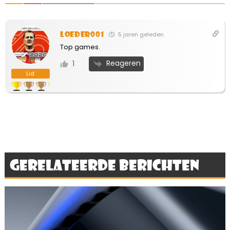
loeder001
5 jaren geleden
Top games.
Reageren
1
Lid
Gerelateerde berichten