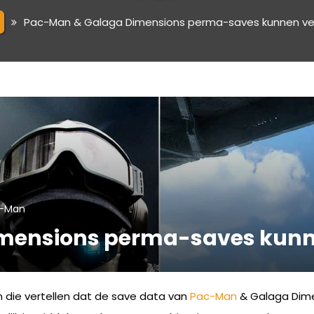
Pac-Man & Galaga Dimensions perma-saves kunnen ve
-Man
mensions perma-saves kunn
die vertellen dat de save data van
Pac-Man
& Galaga Dime