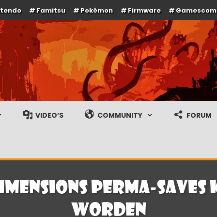
ntendo
Famitsu
Pokémon
Firmware
Gamescom
e en gameplay streams
VIDEO’S
COMMUNITY
FORUM
Dimensions perma-saves
worden