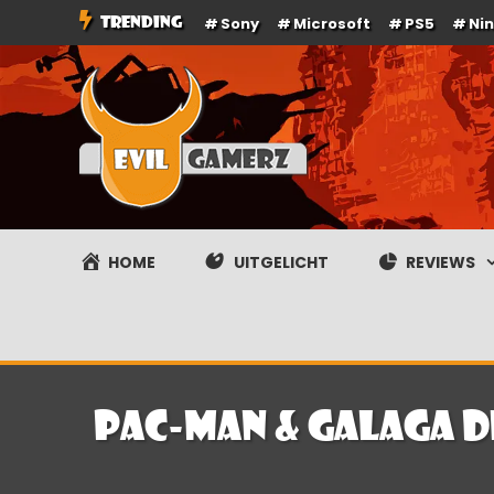
Ga
TRENDING
Sony
Microsoft
PS5
Ni
naar
de
inhoud
Evilgamerz
Het meest interessante game nieuws, reviews, coverag
HOME
UITGELICHT
REVIEWS
Pac-Man & Galaga 