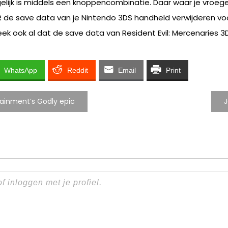
gelijk is middels een knoppencombinatie. Daar waar je vroe
 de save data van je Nintendo 3DS handheld verwijderen v
leek ook al dat de save data van Resident Evil: Mercenaries 
WhatsApp
Reddit
Email
Print
tainment’s Godly epic
J