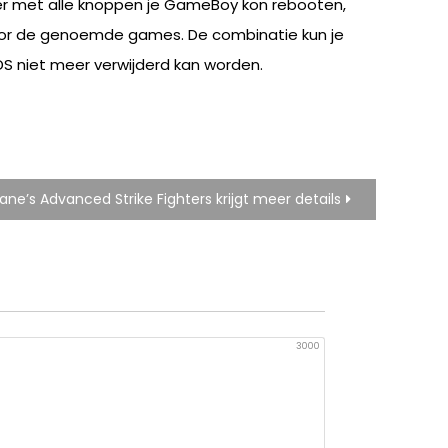
ger met alle knoppen je GameBoy kon rebooten,
oor de genoemde games. De combinatie kun je
3DS niet meer verwijderd kan worden.
ane’s Advanced Strike Fighters krijgt meer details
3000