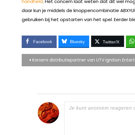
handheld
. Het concern laat weten dat dit wel mo
daar kun je middels de knoppencombinatie ABXYLR
gebruiken bij het opstarten van het spel. Eerder b
Facebook
Bluesky
Twitter/X
Bericht
Konami distributiepartner van UTV Ignition Enter
navigatie