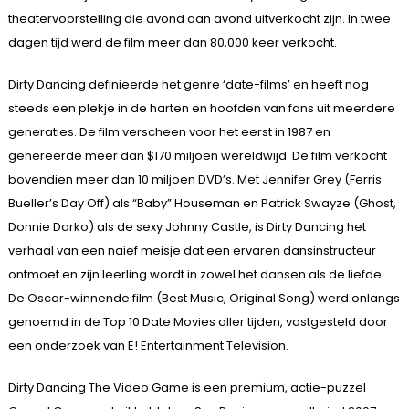
theatervoorstelling die avond aan avond uitverkocht zijn. In twee
dagen tijd werd de film meer dan 80,000 keer verkocht.
Dirty Dancing definieerde het genre ‘date-films’ en heeft nog
steeds een plekje in de harten en hoofden van fans uit meerdere
generaties. De film verscheen voor het eerst in 1987 en
genereerde meer dan $170 miljoen wereldwijd. De film verkocht
bovendien meer dan 10 miljoen DVD’s. Met Jennifer Grey (Ferris
Bueller’s Day Off) als “Baby” Houseman en Patrick Swayze (Ghost,
Donnie Darko) als de sexy Johnny Castle, is Dirty Dancing het
verhaal van een naief meisje dat een ervaren dansinstructeur
ontmoet en zijn leerling wordt in zowel het dansen als de liefde.
De Oscar-winnende film (Best Music, Original Song) werd onlangs
genoemd in de Top 10 Date Movies aller tijden, vastgesteld door
een onderzoek van E! Entertainment Television.
Dirty Dancing The Video Game is een premium, actie-puzzel