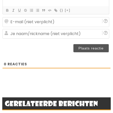
{}
[+]
E-
ma
(n
J
ve
n
(n
ve
0
REACTIES
Gerelateerde berichten