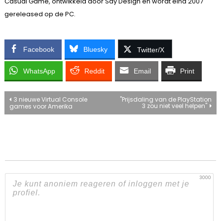
Casual Game, ontwikkeld door Say Design en wordt eind 2007
gereleased op de PC.
Facebook
Bluesky
Twitter/X
WhatsApp
Reddit
Email
Print
Bericht
3 nieuwe Virtual Console
"Prijsdaling van de PlayStation
3 zou niet veel helpen"
games voor Amerika
navigatie
3000