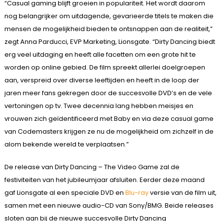
“Casual gaming blijft groeien in populariteit. Het wordt daarom
nog belangrijker om uitdagende, gevarieerde titels te maken die
mensen de mogelijkheid bieden te ontsnappen aan de realiteit,”
zegt Anna Parducci, EVP Marketing, Lionsgate. “Dirty Dancing biedt
erg veel uitdaging en heeft alle facetten om een grote hit te
worden op online gebied. De film spreekt allerlei doelgroepen
aan, verspreid over diverse leeftijden en heeft in de loop der
jaren meer fans gekregen door de succesvolle DVD’s en de vele
vertoningen op tv. Twee decennia lang hebben meisjes en
vrouwen zich geïdentificeerd met Baby en via deze casual game
van Codemasters krijgen ze nu de mogelijkheid om zichzelf in de
alom bekende wereld te verplaatsen.”
De release van Dirty Dancing – The Video Game zal de
festiviteiten van het jubileumjaar afsluiten. Eerder deze maand
gaf Lionsgate al een speciale DVD en
Blu-ray
versie van de film uit,
samen met een nieuwe audio-CD van Sony/BMG. Beide releases
sloten aan bij de nieuwe succesvolle Dirty Dancing