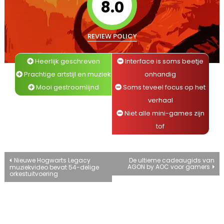
8.0
REVIEW POLICY
Heerlijk geschreven
Interface is soms beetje
Prachtige artstijl en muziek
onhandig
Mooi gestroomlijnd
Soms teveel focus op het
verhaal
Niet alle mini-games zijn
tof
Bericht
Nieuwe Hogwarts Legacy
De ultieme cadeaugids van
AGON by AOC voor gamers
muziekvideo bevat 54-delige
orkestuitvoering
navigatie