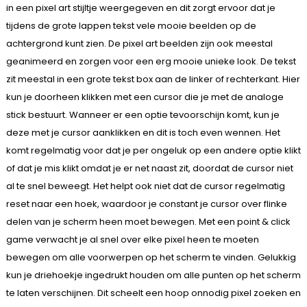
in een pixel art stijltje weergegeven en dit zorgt ervoor dat je
tijdens de grote lappen tekst vele mooie beelden op de
achtergrond kunt zien. De pixel art beelden zijn ook meestal
geanimeerd en zorgen voor een erg mooie unieke look. De tekst
zit meestal in een grote tekst box aan de linker of rechterkant. Hier
kun je doorheen klikken met een cursor die je met de analoge
stick bestuurt. Wanneer er een optie tevoorschijn komt, kun je
deze met je cursor aanklikken en dit is toch even wennen. Het
komt regelmatig voor dat je per ongeluk op een andere optie klikt
of dat je mis klikt omdat je er net naast zit, doordat de cursor niet
al te snel beweegt. Het helpt ook niet dat de cursor regelmatig
reset naar een hoek, waardoor je constant je cursor over flinke
delen van je scherm heen moet bewegen. Met een point & click
game verwacht je al snel over elke pixel heen te moeten
bewegen om alle voorwerpen op het scherm te vinden. Gelukkig
kun je driehoekje ingedrukt houden om alle punten op het scherm
te laten verschijnen. Dit scheelt een hoop onnodig pixel zoeken en