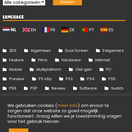
LANGUAGE
NL
EN
FR
DE
PT
ES
3DS
Algemeen
Dual Screen
Evilgamerz
Feature
Films
Hardware
Internet
Mobile
Multiplatform
Old-gen
PC
Preview
PS Vita
PS3
PS4
PS5
PS6
PSP
Review
Software
Switch
Switch 2
Uitgelicht
Wii
Wii U
We gebruiken cookies (
meer info
) om ervoor te
Xbox 360
Xbox One
Xbox Series
zorgen dat onze website zo goed mogelijk
functioneert. Graag willen we je toestemming vragen
voor het gebruik hiervan.
Info
Disclaimer
Cookies
Adverteren