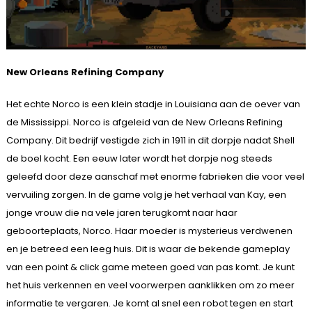
New Orleans Refining Company
Het echte Norco is een klein stadje in Louisiana aan de oever van
de Mississippi. Norco is afgeleid van de New Orleans Refining
Company. Dit bedrijf vestigde zich in 1911 in dit dorpje nadat Shell
de boel kocht. Een eeuw later wordt het dorpje nog steeds
geleefd door deze aanschaf met enorme fabrieken die voor veel
vervuiling zorgen. In de game volg je het verhaal van Kay, een
jonge vrouw die na vele jaren terugkomt naar haar
geboorteplaats, Norco. Haar moeder is mysterieus verdwenen
en je betreed een leeg huis. Dit is waar de bekende gameplay
van een point & click game meteen goed van pas komt. Je kunt
het huis verkennen en veel voorwerpen aanklikken om zo meer
informatie te vergaren. Je komt al snel een robot tegen en start