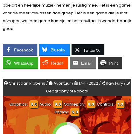
pixelart en heerlijke muziek nemen je rustig mee. Het is een game
voor de meer volwassen doelgroep. Het is een game die je laat
afvragen wat een game kan zijn en het resultaat is wonderbaarlijk
goed.
Facebook
Bluesky
Twitter/X
WhatsApp
Reddit
Email
Print
Christiaan Ribbens /
Avontuur /
17-11-2022 /
Raw Fury /
Geography of Robots
Graphics:
8.5
Audio:
9.0
Gameplay:
8.0
Controls:
7.0
Replay:
6.0