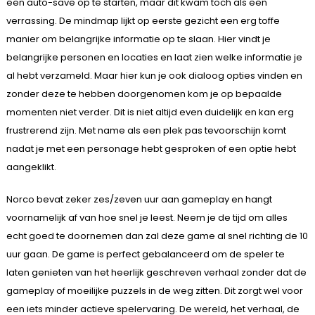
een auto-save op te starten, maar dit kwam toch als een
verrassing. De mindmap lijkt op eerste gezicht een erg toffe
manier om belangrijke informatie op te slaan. Hier vindt je
belangrijke personen en locaties en laat zien welke informatie je
al hebt verzameld. Maar hier kun je ook dialoog opties vinden en
zonder deze te hebben doorgenomen kom je op bepaalde
momenten niet verder. Dit is niet altijd even duidelijk en kan erg
frustrerend zijn. Met name als een plek pas tevoorschijn komt
nadat je met een personage hebt gesproken of een optie hebt
aangeklikt.
Norco bevat zeker zes/zeven uur aan gameplay en hangt
voornamelijk af van hoe snel je leest. Neem je de tijd om alles
echt goed te doornemen dan zal deze game al snel richting de 10
uur gaan. De game is perfect gebalanceerd om de speler te
laten genieten van het heerlijk geschreven verhaal zonder dat de
gameplay of moeilijke puzzels in de weg zitten. Dit zorgt wel voor
een iets minder actieve spelervaring. De wereld, het verhaal, de