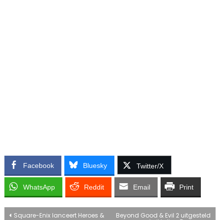
Facebook
Bluesky
Twitter/X
WhatsApp
Reddit
Email
Print
Bericht
Square-Enix lanceert Heroes &
Beyond Good & Evil 2 uitgesteld