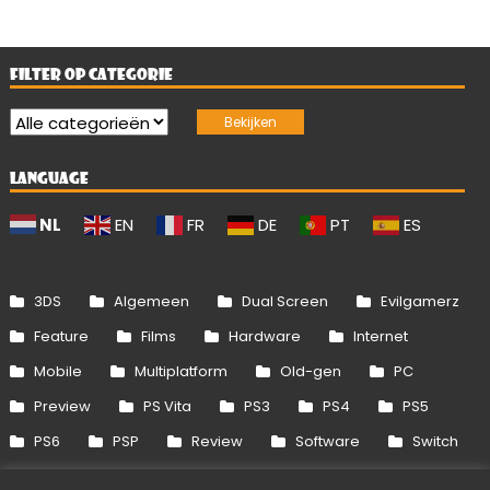
FILTER OP CATEGORIE
LANGUAGE
NL
EN
FR
DE
PT
ES
3DS
Algemeen
Dual Screen
Evilgamerz
Feature
Films
Hardware
Internet
Mobile
Multiplatform
Old-gen
PC
Preview
PS Vita
PS3
PS4
PS5
PS6
PSP
Review
Software
Switch
Switch 2
Uitgelicht
Wii
Wii U