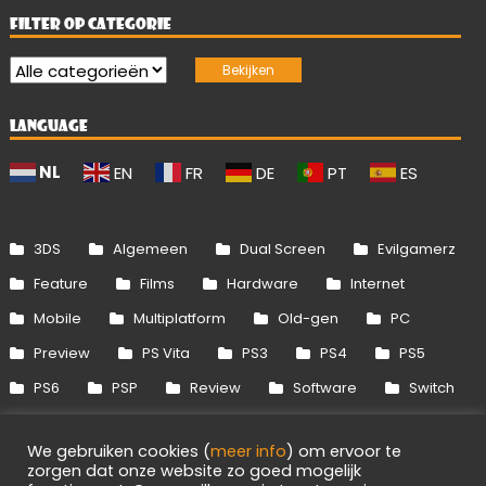
FILTER OP CATEGORIE
LANGUAGE
NL
EN
FR
DE
PT
ES
3DS
Algemeen
Dual Screen
Evilgamerz
Feature
Films
Hardware
Internet
Mobile
Multiplatform
Old-gen
PC
Preview
PS Vita
PS3
PS4
PS5
PS6
PSP
Review
Software
Switch
Switch 2
Uitgelicht
Wii
Wii U
We gebruiken cookies (
meer info
) om ervoor te
Xbox 360
Xbox One
Xbox Series
zorgen dat onze website zo goed mogelijk