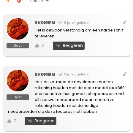
oudste
Anoniem
6 jaren geleden
Het is gewoon verstandig om een harde schijf
te leveren.
Reageren
0
Gast
Anoniem
6 jaren geleden
leuk en zo..maar de developers moeten
rekening houden met de oude model xbox360,
dus kunnen ze hun game niet opbouwen rond
Gast
dit nieuwe moederbord maar moeten ze
rekening houden met de huidige
moederborden die deze features niet hebben.
Reageren
0