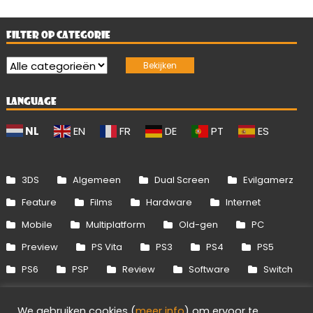
FILTER OP CATEGORIE
LANGUAGE
NL
EN
FR
DE
PT
ES
3DS
Algemeen
Dual Screen
Evilgamerz
Feature
Films
Hardware
Internet
Mobile
Multiplatform
Old-gen
PC
Preview
PS Vita
PS3
PS4
PS5
PS6
PSP
Review
Software
Switch
Switch 2
Uitgelicht
Wii
Wii U
We gebruiken cookies (
meer info
) om ervoor te