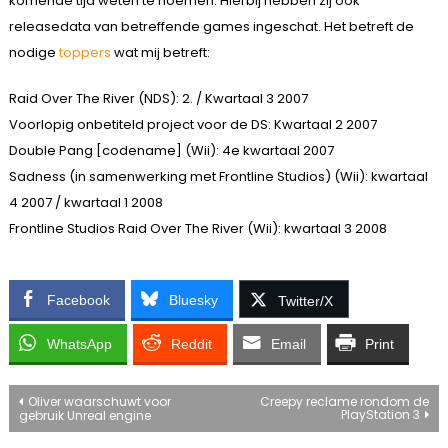
komende tijd weten te noemen. Hierbij hebben zij ook
releasedata van betreffende games ingeschat. Het betreft de
nodige
toppers
wat mij betreft:
Raid Over The River (NDS): 2. / Kwartaal 3 2007
Voorlopig onbetiteld project voor de DS: Kwartaal 2 2007
Double Pang [codename] (Wii): 4e kwartaal 2007
Sadness (in samenwerking met Frontline Studios) (Wii): kwartaal
4 2007 / kwartaal 1 2008
Frontline Studios Raid Over The River (Wii): kwartaal 3 2008
Facebook
Bluesky
Twitter/X
WhatsApp
Reddit
Email
Print
Bericht
Oliver waarschuwt voor
Creepy reclame rondom de
PlayStation 3
gebruik Unreal engine
navigatie