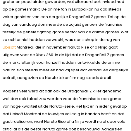
groter en populairder geworden, wat uiteraard ook invloed had
op de gamesmarkt. De anime fan in Europa kon nu ook steeds
vaker genieten van een dergelijke DragonBall Z game. Tot op de
dag van vandaag domineerde de zojuist genoemde franchise
feitelijk de gehele fighting game sector van de anime games. Wat
ze echter niet hadden verwacht, was een schop in de rug van
Ubisoft
Montreal, die in november Naruto Rise of a Ninja gaat
uitgeven voor de Xbox 360. In de tijd dat de DragonBall Z games
de markt letterlijk voor hunzelf hadden, ontwikkelde de anime
Naruto zich steeds meer en had vrij spel wat verhaal en dergelijke
betreft, aangezien de Naruto tekenfilm nog steeds draait.
Volgens vele werd dit dan ook de DragonBall Z killer genoemd,
wat dan ook fataal zou worden voor de franchise is een game
van hoge kwaliteit uit de Naruto-serie. Het lijkt er in ieder geval op
dat Ubisoft Montreal de touwtjes volledig in handen heeft en dat
gaat realiseren, want Naruto Rise of a Ninja wordt nu al door vele
critici al als de beste Naruto game ooit beschouwd. Aangezien