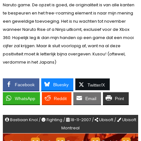
Naruto game. De opzet is goed, de originaliteit is van alle kanten
te bespeuren en het free-roaming element is naar mijn mening
een geweldige toevoeging. Het is nu wachten tot november
wanneer Naruto Rise of a Ninja uitkomt, exclusief voor de Xbox
360. Hopelijk leg ik dan mijn handen op een game dat een mooi
cijfer zal krijgen. Maar ik sluit voorlopig af, want na al deze
positiviteit moet ik letterlijk bijna overgeven. Kusou! (oftewel,
verdomme in het Japans)
Facebook
Bluesky
Twitter/X
WhatsApp
Reddit
Email
Print
Bastiaan Knol /
Fighting /
18-11-2007 /
Ubisoft /
Ubisoft
Montreal