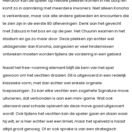
Hierdoor kan de speler op nieuwe plekken komen in het dorp en
komt zo in aanraking met meerdere inwoners. Niet alleen Konoha
is verkenbaar, maar ook alle andere gebieden en encounters die
te zien zijn in de eerste 80 afleveringen. Denk aan het gevecht
met Zabuza in het bos en op de pier. Het Chuunin examen in het
stadium en ga zo maar door. Deze plekken zijn echter wel
uitdagender dan Konoha, aangezien er veel hindernissen
ontweken moeten worden tijdens de vordering in een gebied.
Naast het free-roaming element blijft de kern van het spel
gewoon om het vechten draaien. Dit is uitgevoerd in een redelijk
klassieke vorm, met dan echter wel enkele orginele
toepassingen. Zo kan elke vechter een zogehete Signature move
uitvoeren, dat verbonden is aan een mini-game. Wat ook
uiteraard veel schade oplevert als deze move goed uitgevoert
wordt. Ook tijdens het vechten kan de speler gaan en staan waar
hij wilt, er is hier echter wel een limiet, maar het spelveld is haast
altijd groot genoeg. Of er ook sprake is van een strategisch