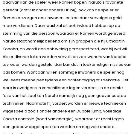
daarvan kan de speler weer Ramen kopen; Naruto’s favoriete
gerecht (dat vult onder andere HP bij), ook kan de speler er
Ramen bezorgen aan inwoners en kan daar vervolgens geld
mee verdienen. Daarnaast zal dit ook invloed hebben op de
stemming van die persoon waaraan er Ramen wordt geleverd.
Naruto staat namelijk bekend om zijn grappen die hij uithaalt in
Konoha, en wordt dan ook weinig gerespecteerd, wat hij wel wil.
Als er diverse taken worden vervult, en zo inwoners van Konoha
tevreden worden gesteld, dan kan dat in toekomstige missies van
pas komen. Want dan willen sommige inwoners de speler nog
wel eens meehelpen tijdens een achtervolging of zoekactie. Het
dorp is overigens in verschillende lagen verdeelt, in de eerste
fase van het spel kan Naruto namelijk nog geen geavanceerde
technieken. Naarmate hij vordert worden er nieuwe technieken
vrijgespeeld zoals onder andere een Dubble jump, volledige
Chakra controle (soort van energie), waardoor er recht tegen
een gebouw opgelopen kan worden en nog vele andere.