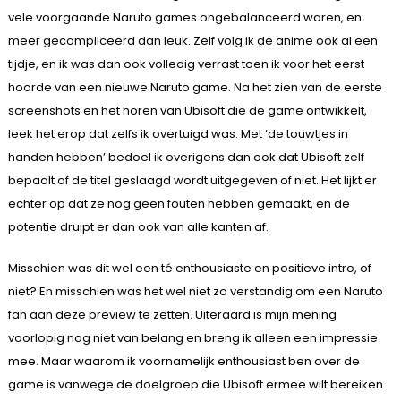
vele voorgaande Naruto games ongebalanceerd waren, en
meer gecompliceerd dan leuk. Zelf volg ik de anime ook al een
tijdje, en ik was dan ook volledig verrast toen ik voor het eerst
hoorde van een nieuwe Naruto game. Na het zien van de eerste
screenshots en het horen van Ubisoft die de game ontwikkelt,
leek het erop dat zelfs ik overtuigd was. Met ‘de touwtjes in
handen hebben’ bedoel ik overigens dan ook dat Ubisoft zelf
bepaalt of de titel geslaagd wordt uitgegeven of niet. Het lijkt er
echter op dat ze nog geen fouten hebben gemaakt, en de
potentie druipt er dan ook van alle kanten af.
Misschien was dit wel een té enthousiaste en positieve intro, of
niet? En misschien was het wel niet zo verstandig om een Naruto
fan aan deze preview te zetten. Uiteraard is mijn mening
voorlopig nog niet van belang en breng ik alleen een impressie
mee. Maar waarom ik voornamelijk enthousiast ben over de
game is vanwege de doelgroep die Ubisoft ermee wilt bereiken.