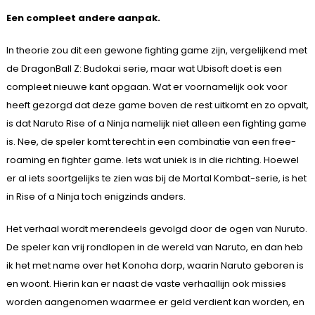
Een compleet andere aanpak.
In theorie zou dit een gewone fighting game zijn, vergelijkend met
de DragonBall Z: Budokai serie, maar wat Ubisoft doet is een
compleet nieuwe kant opgaan. Wat er voornamelijk ook voor
heeft gezorgd dat deze game boven de rest uitkomt en zo opvalt,
is dat Naruto Rise of a Ninja namelijk niet alleen een fighting game
is. Nee, de speler komt terecht in een combinatie van een free-
roaming en fighter game. Iets wat uniek is in die richting. Hoewel
er al iets soortgelijks te zien was bij de Mortal Kombat-serie, is het
in Rise of a Ninja toch enigzinds anders.
Het verhaal wordt merendeels gevolgd door de ogen van Nuruto.
De speler kan vrij rondlopen in de wereld van Naruto, en dan heb
ik het met name over het Konoha dorp, waarin Naruto geboren is
en woont. Hierin kan er naast de vaste verhaallijn ook missies
worden aangenomen waarmee er geld verdient kan worden, en