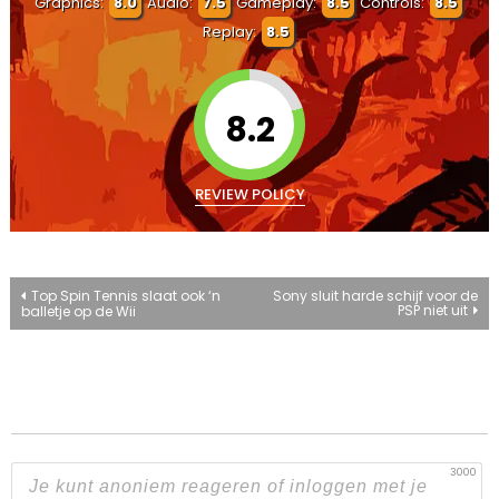
Graphics:
8.0
Audio:
7.5
Gameplay:
8.5
Controls:
8.5
Replay:
8.5
8.2
REVIEW POLICY
Bericht
Top Spin Tennis slaat ook ‘n
Sony sluit harde schijf voor de
PSP niet uit
balletje op de Wii
navigatie
3000