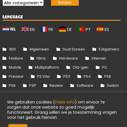
LANGUAGE
NL
EN
FR
DE
PT
ES
3DS
Algemeen
Dual Screen
Evilgamerz
Feature
Films
Hardware
Internet
Mobile
Multiplatform
Old-gen
PC
Preview
PS Vita
PS3
PS4
PS5
PS6
PSP
Review
Software
Switch
Switch 2
Uitgelicht
Wii
Wii U
We gebruiken cookies (
meer info
) om ervoor te
Xbox 360
Xbox One
Xbox Series
zorgen dat onze website zo goed mogelijk
functioneert. Graag willen we je toestemming vragen
voor het gebruik hiervan.
Info
Disclaimer
Cookies
Adverteren