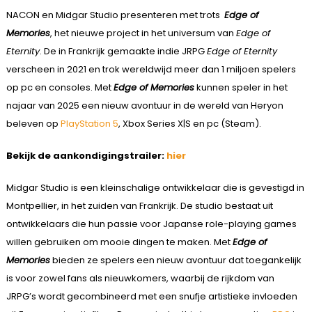
NACON en Midgar Studio presenteren met trots
Edge of
Memories
, het nieuwe project in het universum van
Edge of
Eternity
. De in Frankrijk gemaakte indie JRPG
Edge of Eternity
verscheen in 2021 en trok wereldwijd meer dan 1 miljoen spelers
op pc en consoles. Met
Edge of Memories
kunnen speler in het
najaar van 2025 een nieuw avontuur in de wereld van Heryon
beleven op
PlayStation 5
, Xbox Series X|S en pc (Steam).
Bekijk de aankondigingstrailer:
hier
Midgar Studio is een kleinschalige ontwikkelaar die is gevestigd in
Montpellier, in het zuiden van Frankrijk. De studio bestaat uit
ontwikkelaars die hun passie voor Japanse role-playing games
willen gebruiken om mooie dingen te maken. Met
Edge of
Memories
bieden ze spelers een nieuw avontuur dat toegankelijk
is voor zowel fans als nieuwkomers, waarbij de rijkdom van
JRPG’s wordt gecombineerd met een snufje artistieke invloeden