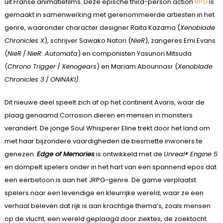
uit Franse animatiefilms. Deze epische third-person action
RPG
is
gemaakt in samenwerking met gerenommeerde artiesten in het
genre, waaronder character designer Raita Kazama (
Xenoblade
Chronicles X
), schrijver Sawako Natori (
NieR
), zangeres Emi Evans
(
NieR
/
NieR: Automata
) en componisten Yasunori Mitsuda
(
Chrono Trigger
/
Xenogears
) en Mariam Abounnasr (
Xenoblade
Chronicles 3
/
ONINAKI).
Dit nieuwe deel speelt zich af op het continent Avaris, waar de
plaag genaamd Corrosion dieren en mensen in monsters
verandert. De jonge Soul Whisperer Eline trekt door het land om
met haar bijzondere vaardigheden de besmette inwoners te
genezen.
Edge of Memories
is ontwikkeld met de
Unreal® Engine 5
en dompelt spelers onder in het hart van een spannend epos dat
een eerbetoon is aan het JRPG-genre. De game verplaatst
spelers naar een levendige en kleurrijke wereld, waar ze een
verhaal beleven dat rijk is aan krachtige thema’s, zoals mensen
op de vlucht, een wereld geplaagd door ziektes, de zoektocht