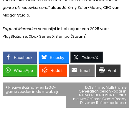
genre als nieuwkomers,”
aldus Jérémy Zeler-Maury, CEO van
Midgar Studio.
Edge of Memories
verschijnt in het najaar van 2025 voor
PlayStation 5, Xbox Series X|S en pc (Steam).
Facebook
Bluesky
Twitter/X
WhatsApp
Reddit
Email
Print
Bericht
Nieuwe Batman- en LEGO-
DLSS 4 met Multi Frame
Generation beschikbaar in
game zouden in de maak zijn
NARAKA: BLADEPOINT – plus
navigatie
nieuwe GeForce Game Ready
Driver en Reflex-updates