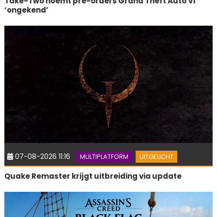
Take-Two noemt pre-orders Grand Theft Auto VI
‘ongekend’
07-08-2026 11:16
MULTIPLATFORM
UITGELICHT
Quake Remaster krijgt uitbreiding via update