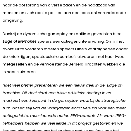
naar de oorsprong van diverse zaken en de noodzaak van
mensen om zich aan te passen aan een constant veranderende
omgeving.
Dankzij de dynamische gameplay en realtime gevechten biedt
Edge of Memories
spelers een actiegerichte ervaring. Om in het
avontuur te vorderen moeten spelers Eline’s vaardigheden onder
de knie krijgen, spectaculaire combo’s uitvoeren met haar twee
metgezellen en de verwoestende Berserk-krachten wekken die
in haar sluimeren.
“Met veel plezier presenteren we een nieuw deel in de Edge of-
franchise. Dit deel slaat een frisse artistieke richting in en
markeert een keerpunt in de gameplay, waarbij de strategische
turn-based stijl van de voorganger wordt verruild voor een meer
actiegerichte, meeslepende action RPG-aanpak. Als ware JRPG-
liefhebbers hebben we veel liefde in dit project gestoken en we
kunnen niet wachten om het te delen met zowel fans van het