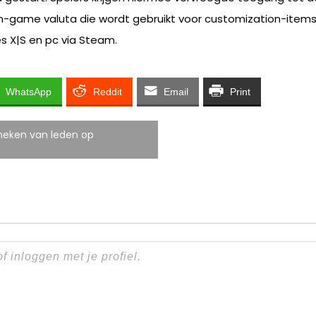
e in-game valuta die wordt gebruikt voor customization-ite
es X|S en pc via Steam.
WhatsApp
Reddit
Email
Print
heken van leden op