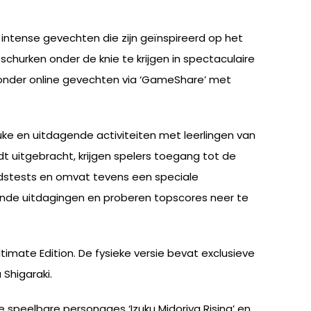
 intense gevechten die zijn geïnspireerd op het
churken onder de knie te krijgen in spectaculaire
aronder online gevechten via ‘GameShare’ met
e en uitdagende activiteiten met leerlingen van
rdt uitgebracht, krijgen spelers toegang tot de
idstests en omvat tevens een speciale
pende uitdagingen en proberen topscores neer te
ltimate Edition. De fysieke versie bevat exclusieve
Shigaraki.
e speelbare personages ‘Izuku Midoriya Rising’ en