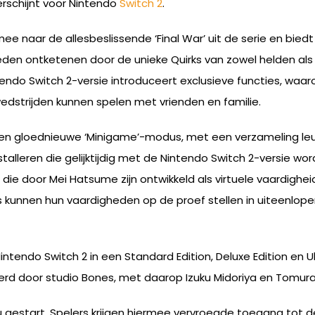
rschijnt voor Nintendo
Switch 2
.
e naar de allesbeslissende ‘Final War’ uit de serie en biedt
den ontketenen door de unieke Quirks van zowel helden als s
tendo Switch 2-versie introduceert exclusieve functies, wa
dstrijden kunnen spelen met vrienden en familie.
en gloednieuwe ‘Minigame’-modus, met een verzameling leuk
nstalleren die gelijktijdig met de Nintendo Switch 2-versie wo
e door Mei Hatsume zijn ontwikkeld als virtuele vaardighe
rs kunnen hun vaardigheden op de proef stellen in uiteenlo
intendo Switch 2 in een Standard Edition, Deluxe Edition en U
eerd door studio Bones, met daarop Izuku Midoriya en Tomura 
u gestart. Spelers krijgen hiermee vervroegde toegang tot d