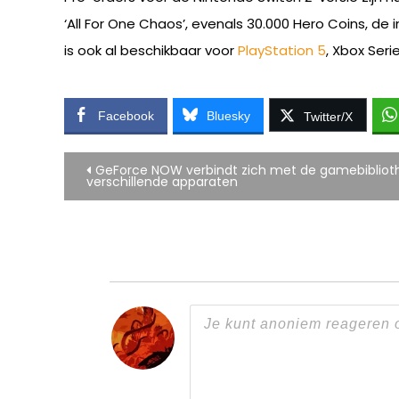
‘All For One Chaos’, evenals 30.000 Hero Coins, d
is ook al beschikbaar voor
PlayStation 5
, Xbox Seri
Facebook
Bluesky
Twitter/X
Bericht
GeForce NOW verbindt zich met de gamebibliot
verschillende apparaten
navigatie