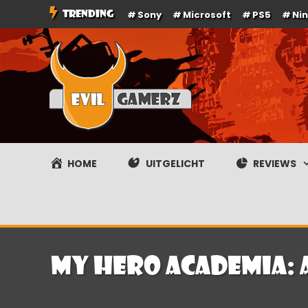
Ga
TRENDING
Sony
Microsoft
PS5
Ni
naar
de
inhoud
Evilgamerz
Het meest interessante game nieuws, reviews, coverag
HOME
UITGELICHT
REVIEWS
MY HERO ACADEMIA: 