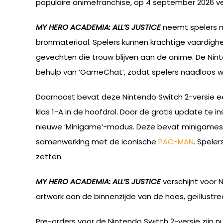
populaire animefranchise, op 4 september 2026 ve
MY HERO ACADEMIA: ALL’S JUSTICE
neemt spelers me
bronmateriaal. Spelers kunnen krachtige vaardighe
gevechten die trouw blijven aan de anime. De Nin
behulp van ‘GameChat’, zodat spelers naadloos we
Daarnaast bevat deze Nintendo Switch 2-versie e
klas 1-A in de hoofdrol. Door de gratis update te i
nieuwe ‘Minigame’-modus. Deze bevat minigames di
samenwerking met de iconische
PAC-MAN
. Spele
zetten.
MY HERO ACADEMIA: ALL’S JUSTICE
verschijnt voor N
artwork aan de binnenzijde van de hoes, geïllustr
Pre-orders voor de Nintendo Switch 2-versie zijn n