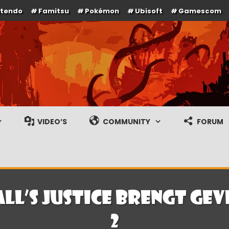
ntendo
Famitsu
Pokémon
Ubisoft
Gamescom
e en gameplay streams
VIDEO’S
COMMUNITY
FORUM
ALL’S JUSTICE brengt ge
2