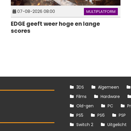
07-08-2026 08:00
MULTIPLATFORM
EDGE geeft weer hoge en lange
scores
3DS
Algemeen
Films
Hardware
Old-gen
PC
P
PS5
PS6
PSP
Switch 2
Uitgelicht