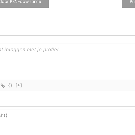
gt door PSN-downtime
Pr
{}
[+]