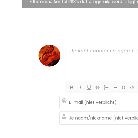
Bericht
Retailers: Aantal PS3’s dat omgeruild wordt stij
navigatie