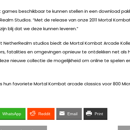
mbat games beschikbaar te kunnen stellen in een download pa
herRealm Studios. “Met de release van onze 2011 Mortal Komb
ijn blij dat we deze kunnen leveren.”
 NetherRealm studios biedt de Mortal Kombat Arcade Kollec
ters, fatalities en omgevingen opnieuw te ontdekken net al
e nieuwe collectie de mogelijkheid om online te spelen e
s hun favoriete Mortal Kombat arcade classics voor 800 Micr
WhatsApp
Reddit
Email
Print