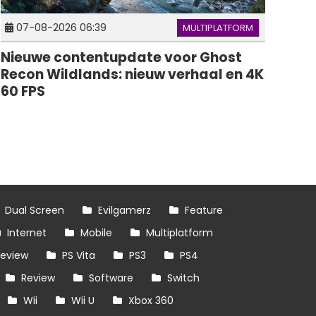
07-08-2026 06:39
MULTIPLATFORM
Nieuwe contentupdate voor Ghost
Recon Wildlands: nieuw verhaal en 4K
60 FPS
Dual Screen
Evilgamerz
Feature
Internet
Mobile
Multiplatform
review
PS Vita
PS3
PS4
Review
Software
Switch
Wii
Wii U
Xbox 360