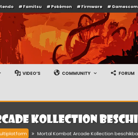
ntendo
Famitsu
Pokémon
Firmware
Gamescom
e en gameplay streams
VIDEO’S
COMMUNITY
FORUM
cade Kollection beschi
ultiplatform
Mortal Kombat Arcade Kollection beschikba