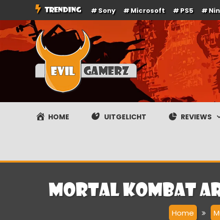
Ga
TRENDING
Sony
Microsoft
PS5
Ni
naar
de
inhoud
Evilgamerz
Het meest interessante game nieuws, reviews, coverag
HOME
UITGELICHT
REVIEWS
Mortal Kombat Ar
Home
M