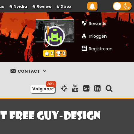
us
Nvidia
Review
Xbox
Rewards
Inloggen
Registreren
0
0
CONTACT
Volg ons:
et Free Guy-design