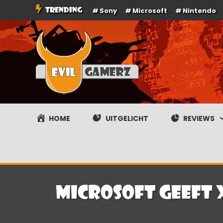
Ga
TRENDING
Sony
Microsoft
Nintendo
naar
de
inhoud
Evilgamerz
Het meest interessante game nieuws, reviews, coverag
HOME
UITGELICHT
REVIEWS
Microsoft geeft X