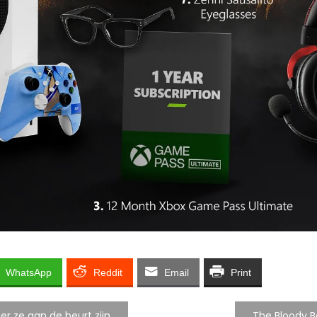
WhatsApp
Reddit
Email
Print
r ze aan de beurt zijn
The Bloody B