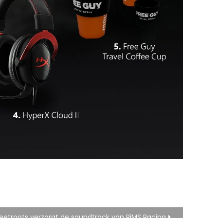
eetroots verzorgt de soundtrack van RiMS Racing