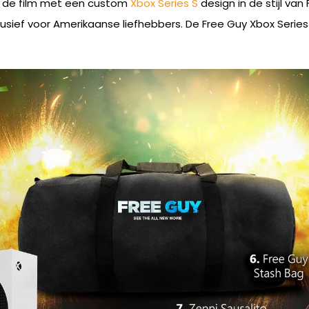
an de film met een custom
Xbox Series S
design in de stijl van
lusief voor Amerikaanse liefhebbers. De Free Guy Xbox Series S