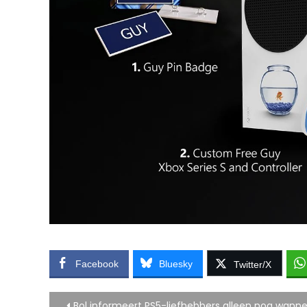
Facebook
Bluesky
Twitter/X
Bericht
Bol informeert PS5-liefhebbers alleen nog wannee