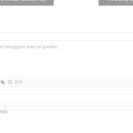
{}
[+]