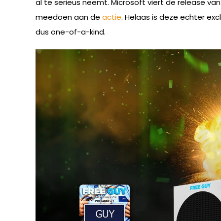
al te serieus neemt. Microsoft viert de release v
meedoen aan de
actie
. Helaas is deze echter exc
dus one-of-a-kind.