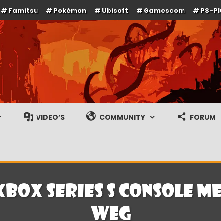
Famitsu
Pokémon
Ubisoft
Gamescom
PS-Pl
e en gameplay streams
VIDEO’S
COMMUNITY
FORUM
box Series S console m
weg