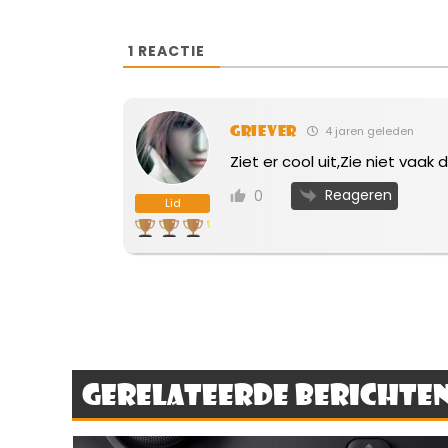
1
REACTIE
Griever
4 jaren geleden
Ziet er cool uit,Zie niet vaak
Reageren
0
Lid
Gerelateerde berichte